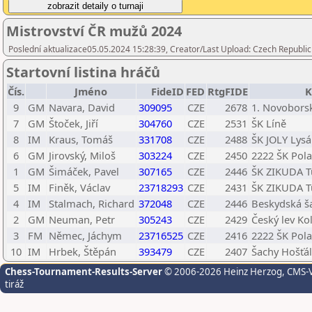
Mistrovství ČR mužů 2024
Poslední aktualizace05.05.2024 15:28:39, Creator/Last Upload: Czech Republic
Startovní listina hráčů
Čís.
Jméno
FideID
FED
RtgFIDE
K
9
GM
Navara, David
309095
CZE
2678
1. Novobors
7
GM
Štoček, Jiří
304760
CZE
2531
ŠK Líně
8
IM
Kraus, Tomáš
331708
CZE
2488
ŠK JOLY Lysá
6
GM
Jirovský, Miloš
303224
CZE
2450
2222 ŠK Polab
1
GM
Šimáček, Pavel
307165
CZE
2446
ŠK ZIKUDA Tu
5
IM
Finěk, Václav
23718293
CZE
2431
ŠK ZIKUDA Tu
4
IM
Stalmach, Richard
372048
CZE
2446
Beskydská ša
2
GM
Neuman, Petr
305243
CZE
2429
Český lev Ko
3
FM
Němec, Jáchym
23716525
CZE
2416
2222 ŠK Polab
10
IM
Hrbek, Štěpán
393479
CZE
2407
Šachy Hošťál
Chess-Tournament-Results-Server
© 2006-2026 Heinz Herzog
, CMS-
tiráž