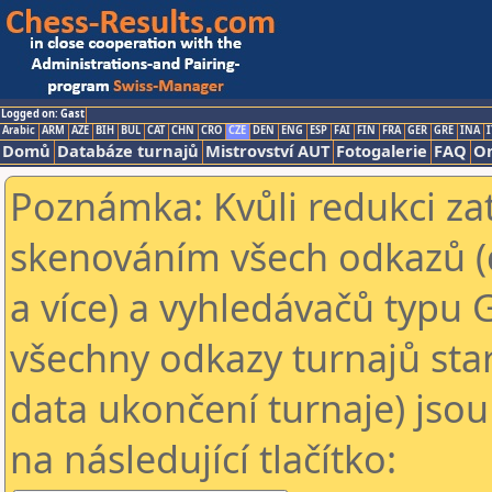
Logged on: Gast
Arabic
ARM
AZE
BIH
BUL
CAT
CHN
CRO
CZE
DEN
ENG
ESP
FAI
FIN
FRA
GER
GRE
INA
I
Domů
Databáze turnajů
Mistrovství AUT
Fotogalerie
FAQ
On
Poznámka: Kvůli redukci za
skenováním všech odkazů (
a více) a vyhledávačů typu 
všechny odkazy turnajů star
data ukončení turnaje) jsou
na následující tlačítko: