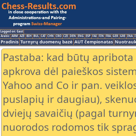
Logged on: Gast
Arabic
ARM
AZE
BIH
BUL
CAT
CHN
CRO
CZE
DEN
ENG
ESP
FAI
FIN
FRA
GER
GRE
INA
I
Pradinis
Turnyrų duomenų bazė
AUT čempionatas
Nuotrau
Pastaba: kad būtų apribota
apkrova dėl paieškos sistem
Yahoo and Co ir pan. veiklo
puslapių ir daugiau), skenu
dviejų savaičių (pagal turn
nuorodos rodomos tik spragt