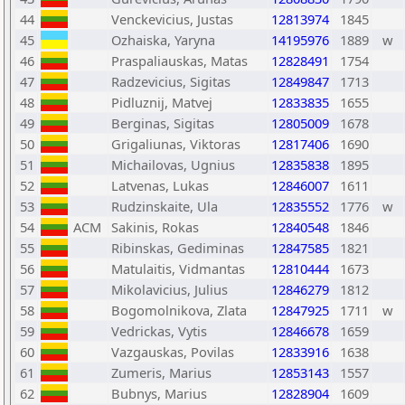
44
Venckevicius, Justas
12813974
1845
45
Ozhaiska, Yaryna
14195976
1889
w
46
Praspaliauskas, Matas
12828491
1754
47
Radzevicius, Sigitas
12849847
1713
48
Pidluznij, Matvej
12833835
1655
49
Berginas, Sigitas
12805009
1678
50
Grigaliunas, Viktoras
12817406
1690
51
Michailovas, Ugnius
12835838
1895
52
Latvenas, Lukas
12846007
1611
53
Rudzinskaite, Ula
12835552
1776
w
54
ACM
Sakinis, Rokas
12840548
1846
55
Ribinskas, Gediminas
12847585
1821
56
Matulaitis, Vidmantas
12810444
1673
57
Mikolavicius, Julius
12846279
1812
58
Bogomolnikova, Zlata
12847925
1711
w
59
Vedrickas, Vytis
12846678
1659
60
Vazgauskas, Povilas
12833916
1638
61
Zumeris, Marius
12853143
1557
62
Bubnys, Marius
12828904
1609