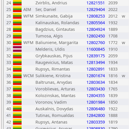
24
Zvirblis, Andrius
12821551
2039
25
AIM
Ser, Daniel
12829404
2022
26
WFM
Simkunaite, Gabija
12808253
2012
w
27
Kalinauskas, Rolandas
12805564
1932
28
Bagdzius, Gintautas
12804924
1889
29
Tumosa, Algis
12802450
1708
30
WFM
Baliuniene, Margarita
12802760
1772
w
31
Melderis, Uldis
11600845
1910
32
Grybkauskas, Pijus
12839175
2059
33
Raugevicius, Matas
12813494
1934
34
Rupsys, Rimantas
12802891
1833
35
WCM
Sulikiene, Kristina
12801674
1816
w
36
Baltrunas, Arvydas
12803634
1834
37
Voroblievas, Arturas
12803430
1765
38
Kolozinskas, Mantas
12804355
1839
39
Voronov, Vadim
12801984
1850
40
Auskalnis, Dovydas
12806480
1922
41
Tutinas, Romualdas
12842800
1888
42
Rupsys, Antanas
12803359
1819
43
Gurevicius, Arunas
12808830
1790