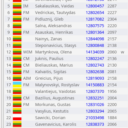
5
IM
Sakalauskas, Vaidas
12800457
2287
6
FM
Vedrickas, Tautvydas
12802654
2227
7
FM
Pidluznij, Gleb
12817082
2304
8
Salna, Aleksandras
12807575
2220
9
FM
Asauskas, Henrikas
12801364
2097
10
Nainys, Zanas
12844098
2157
11
Steponavicius, Stasys
12800848
2138
12
WIM
Martynkova, Olena
14134039
2060
w
13
CM
Juknis, Paulius
12802247
2136
14
CM
Bieliauskas, Marius
12802743
2130
15
FM
Kalvaitis, Sigitas
12802638
2081
16
AIM
Greicius, Pijus
12819093
2158
17
FM
Malynovskyi, Rostyslav
14150883
2154
18
Valantiejus, Vaidotas
12807370
1956
19
CM
Bazilius, Augustinas
12832251
2004
20
FM
Morkunas, Gustas
12831026
2200
21
Vasylius, Kestutis
12803294
2065
22
Sawicki, Dorian
21033498
1884
23
Gavenavicius, Karolis
12838373
2066