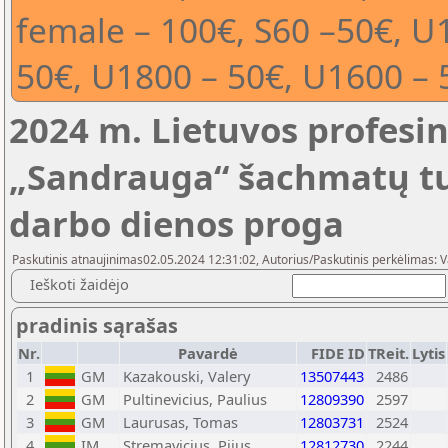
female – 100€, S60 –50€, U
50€, U1800 – 50€, U1600 – 
2024 m. Lietuvos profesi
„Sandrauga“ šachmatų tu
darbo dienos proga
Paskutinis atnaujinimas02.05.2024 12:31:02, Autorius/Paskutinis perkėlimas: 
Ieškoti žaidėjo
pradinis sąrašas
Nr.
Pavardė
FIDE ID
TReit.
Lytis
1
GM
Kazakouski, Valery
13507443
2486
2
GM
Pultinevicius, Paulius
12809390
2597
3
GM
Laurusas, Tomas
12803731
2524
4
IM
Stremavicius, Pijus
12812730
2244