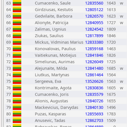
63
Cumacenko, Saule
12835560
1643
w
64
Girdziusas, Kestutis
12805122
1613
65
Gedvilaite, Barbora
12826570
1623
w
66
Alionyte, Patricija
12840955
1727
w
67
Zalimas, Ugnius
12824542
1809
68
Ziukas, Saulius
12817899
1846
69
Mickus, Vidminas Marius
12833380
1720
70
Konovalovas, Paulius
12859168
1463
71
Vaitiekunas, Motiejus
12841846
1826
72
Simeliunas, Aurimas
12826049
1725
73
Alejunaite, Milda
12841480
1685
w
74
Liutkus, Martynas
12861464
1564
75
Sergeeva, Eva
13526626
1563
w
76
Kontrimaite, Agota
12830836
1605
w
77
Cumacenko, Joris
12835579
1675
78
Alionis, Augustas
12840726
1655
79
Mackevicius, Darvydas
12840130
1496
80
Puzas, Kasparas
12855693
1783
81
Anusevic, Tadas
12862703
1509
82
Babrauskas, Benas
12864889
0