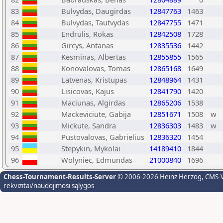
83
Bulvydas, Daugirdas
12847763
1463
84
Bulvydas, Tautvydas
12847755
1471
85
Endrulis, Rokas
12842508
1728
86
Gircys, Antanas
12835536
1442
87
Kesminas, Albertas
12855855
1565
88
Konovalovas, Tomas
12865168
1649
89
Latvenas, Kristupas
12848964
1431
90
Lisicovas, Kajus
12841790
1420
91
Maciunas, Algirdas
12865206
1538
92
Mackeviciute, Gabija
12851671
1508
w
93
Mickute, Sandra
12836303
1483
w
94
Pustovalovas, Gabrielius
12836320
1454
95
Stepykin, Mykolai
14189410
1844
96
Wolyniec, Edmundas
21000840
1696
Chess-Tournament-Results-Server
© 2006-2026 Heinz Herzog
, CMS-
rekvizitai/naudojimosi sąlygos