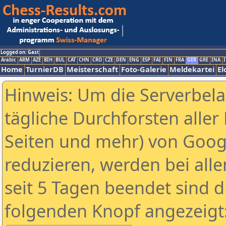
Logged on: Gast
Arabic
ARM
AZE
BIH
BUL
CAT
CHN
CRO
CZE
DEN
ENG
ESP
FAI
FIN
FRA
GER
GRE
INA
I
Home
TurnierDB
Meisterschaft
Foto-Galerie
Meldekartei
El
Hinweis: Um die Serverbel
tägliche Durchforsten aller 
Seiten und mehr) von Goog
reduzieren, werden bei alle
seit 5 Tagen beendet sind d
folgenden Knopf angezeigt