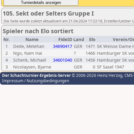
105. Sekt oder Selters Gruppe I
Die Seite wurde zuletzt aktualisiert am 21.04.2024 17:22:18, Ersteller/Letzte
Spieler nach Elo sortiert
Nr.
Name
FideID
Land
Elo
Verein/O
1
Dede, Metehan
34690417
GER
1471
SK Weisse Dame
2
Ngo, Nam Hai
?
1466
Hamburger SK vo
4
Schenk, Michael
34601040
GER
1456
Hamburger SK vo
3
Nicolaysen, Bjarne
GER
0
SF Sasel 1947
Der Schachturnier-Ergebnis-Server
© 2006-2026 Heinz Herzog
, CMS
Impressum / Nutzungsbedingungen