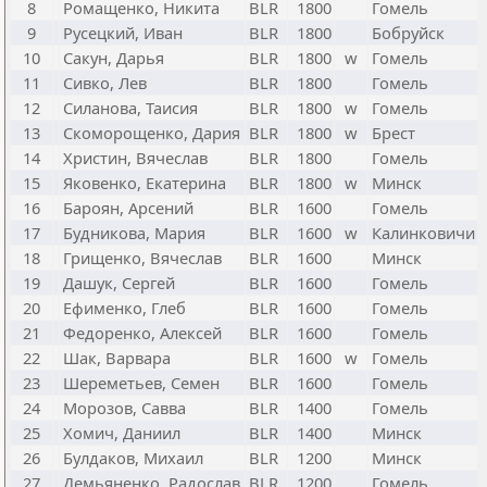
8
Ромащенко, Никита
BLR
1800
Гомель
9
Русецкий, Иван
BLR
1800
Бобруйск
10
Сакун, Дарья
BLR
1800
w
Гомель
11
Сивко, Лев
BLR
1800
Гомель
12
Силанова, Таисия
BLR
1800
w
Гомель
13
Скоморощенко, Дария
BLR
1800
w
Брест
14
Христин, Вячеслав
BLR
1800
Гомель
15
Яковенко, Екатерина
BLR
1800
w
Минск
16
Бароян, Арсений
BLR
1600
Гомель
17
Будникова, Мария
BLR
1600
w
Калинковичи
18
Грищенко, Вячеслав
BLR
1600
Минск
19
Дашук, Сергей
BLR
1600
Гомель
20
Ефименко, Глеб
BLR
1600
Гомель
21
Федоренко, Алексей
BLR
1600
Гомель
22
Шак, Варвара
BLR
1600
w
Гомель
23
Шереметьев, Семен
BLR
1600
Гомель
24
Морозов, Савва
BLR
1400
Гомель
25
Хомич, Даниил
BLR
1400
Минск
26
Булдаков, Михаил
BLR
1200
Минск
27
Демьяненко, Радослав
BLR
1200
Гомель