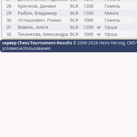
28
Крючков, Даниил
BLR
1200
Гомель
29
Рыбин, Владимир
BLR
1200
Минск
30
Осташкевич, Роман
BLR
1000
Гомель
31
Вевель, Алеся
BLR
1200
w
Орша
32
Тиханкова, Александра
BLR
1000
w
Орша
сервер Chess-Tournament-Results
© 2006-2026 Heinz Herzog
, CMS-
условия использования