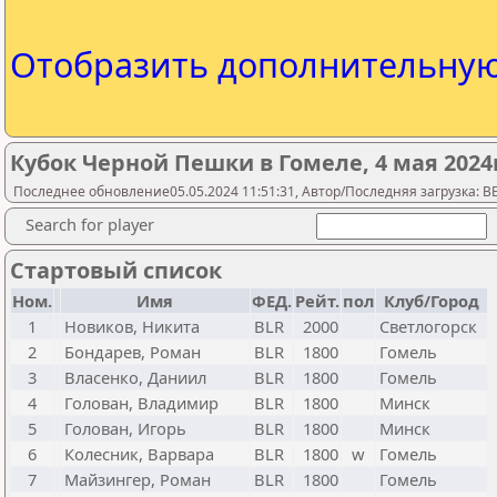
Отобразить дополнительну
Кубок Черной Пешки в Гомеле, 4 мая 2024г
Последнее обновление05.05.2024 11:51:31, Автор/Последняя загрузка: 
Search for player
Стартовый список
Ном.
Имя
ФЕД.
Рейт.
пол
Клуб/Город
1
Новиков, Никита
BLR
2000
Светлогорск
2
Бондарев, Роман
BLR
1800
Гомель
3
Власенко, Даниил
BLR
1800
Гомель
4
Голован, Владимир
BLR
1800
Минск
5
Голован, Игорь
BLR
1800
Минск
6
Колесник, Варвара
BLR
1800
w
Гомель
7
Майзингер, Роман
BLR
1800
Гомель