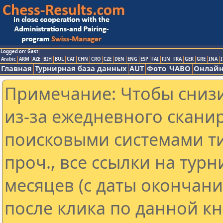
Logged on: Gast
Arabic
ARM
AZE
BIH
BUL
CAT
CHN
CRO
CZE
DEN
ENG
ESP
FAI
FIN
FRA
GER
GRE
INA
I
Главная
Турнирная база данных
AUT
Фото
ЧАВО
Онлайн
Примечание: Чтобы снизи
из-за ежедневного скани
поисковыми системами ти
проч., все ссылки на тур
месяцев (с даты окончан
после клика по данной кн