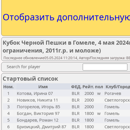
Отобразить дополнительну
Кубок Черной Пешки в Гомеле, 4 мая 2024г.
ограничения, 2011г.р. и моложе)
Последнее обновление05.05.2024 11:20:14, Автор/Последняя загрузка: 
Search for player
Стартовый список
Ном.
Имя
ФЕД.
Рейт.
пол
Клуб/Горо
1
Котова, Ирина 07
BLR
2000
w
Рогачев
2
Новиков, Никита 11
BLR
2000
Светлогорск
3
Погорелов, Игорь 85
BLR
2000
Гомель
4
Богдан, Виктория 97
BLR
1800
w
Гомель
5
Бондарев, Роман 12
BLR
1800
Гомель
6
Бризицкий, Дмитрий 87
BLR
1800
Светлогорск