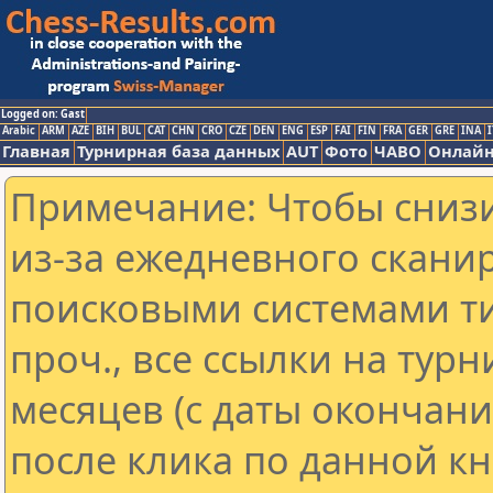
Logged on: Gast
Arabic
ARM
AZE
BIH
BUL
CAT
CHN
CRO
CZE
DEN
ENG
ESP
FAI
FIN
FRA
GER
GRE
INA
I
Главная
Турнирная база данных
AUT
Фото
ЧАВО
Онлайн
Примечание: Чтобы снизи
из-за ежедневного скани
поисковыми системами ти
проч., все ссылки на тур
месяцев (с даты окончан
после клика по данной кн