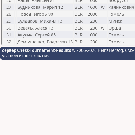
26
Чаша, Алексей 81
BLR
1000
Бобруйск
27
Будникова, Мария 12
BLR
1600
w
Калинкович
28
Повод, Игорь 90
BLR
2000
Гомель
29
Булдаков, Михаил 13
BLR
1200
Минск
30
Вевель, Алеся 13
BLR
1200
w
Орша
31
Акулич, Сергей 85
BLR
1000
Гомель
32
Демьяненко, Радослав 13
BLR
1200
Гомель
сервер Chess-Tournament-Results
© 2006-2026 Heinz Herzog
, CMS-
условия использования