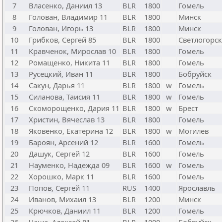
7
Власенко, Даниил 13
BLR
1800
Гомель
8
Голован, Владимир 11
BLR
1800
Минск
9
Голован, Игорь 13
BLR
1800
Минск
10
Грибков, Сергей 85
BLR
1800
Светлогорск
11
Кравченок, Мирослав 10
BLR
1800
Гомель
12
Ромащенко, Никита 11
BLR
1800
Гомель
13
Русецкий, Иван 11
BLR
1800
Бобруйск
14
Сакун, Дарья 11
BLR
1800
w
Гомель
15
Силанова, Таисия 11
BLR
1800
w
Гомель
16
Скоморощенко, Дария 11
BLR
1800
w
Брест
17
Христин, Вячеслав 13
BLR
1800
Гомель
18
Яковенко, Екатерина 12
BLR
1800
w
Могилев
19
Бароян, Арсений 12
BLR
1600
Гомель
20
Дашук, Сергей 12
BLR
1600
Гомель
21
Науменко, Надежда 09
BLR
1600
w
Гомель
22
Хорошко, Марк 11
BLR
1600
Гомель
23
Попов, Сергей 11
RUS
1400
Ярославль
24
Иванов, Михаил 13
BLR
1200
Минск
25
Крючков, Даниил 11
BLR
1200
Гомель