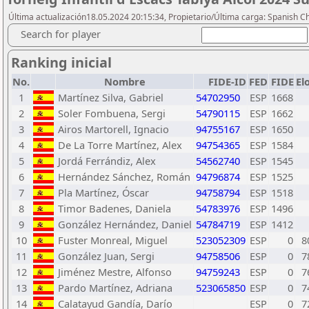
Última actualización18.05.2024 20:15:34, Propietario/Última carga: Spanish C
Search for player
Ranking inicial
No.
Nombre
FIDE-ID
FED
FIDE
El
1
Martínez Silva, Gabriel
54702950
ESP
1668
2
Soler Fombuena, Sergi
54790115
ESP
1662
3
Airos Martorell, Ignacio
94755167
ESP
1650
4
De La Torre Martínez, Alex
94754365
ESP
1584
5
Jordá Ferrándiz, Alex
54562740
ESP
1545
6
Hernández Sánchez, Román
94796874
ESP
1525
7
Pla Martínez, Óscar
94758794
ESP
1518
8
Timor Badenes, Daniela
54783976
ESP
1496
9
González Hernández, Daniel
54784719
ESP
1412
10
Fuster Monreal, Miguel
523052309
ESP
0
8
11
González Juan, Sergi
94758506
ESP
0
7
12
Jiménez Mestre, Alfonso
94759243
ESP
0
7
13
Pardo Martínez, Adriana
523065850
ESP
0
7
14
Calatayud Gandía, Darío
ESP
0
7