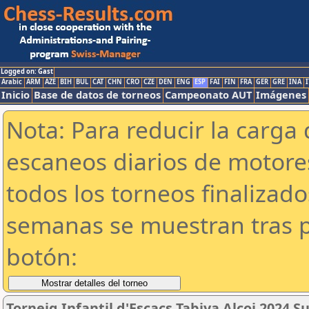
Logged on: Gast
Arabic
ARM
AZE
BIH
BUL
CAT
CHN
CRO
CZE
DEN
ENG
ESP
FAI
FIN
FRA
GER
GRE
INA
I
Inicio
Base de datos de torneos
Campeonato AUT
Imágenes
Nota: Para reducir la carga 
escaneos diarios de motor
todos los torneos finalizad
semanas se muestran tras p
botón:
Torneig Infantil d'Escacs Tabiya Alcoi 2024 Su