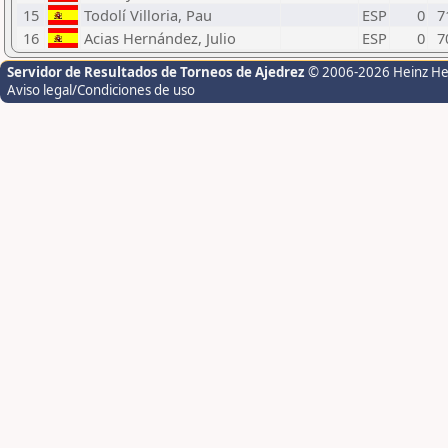
15
Todolí Villoria, Pau
ESP
0
7
16
Acias Hernández, Julio
ESP
0
7
Servidor de Resultados de Torneos de Ajedrez
© 2006-2026 Heinz H
Aviso legal/Condiciones de uso