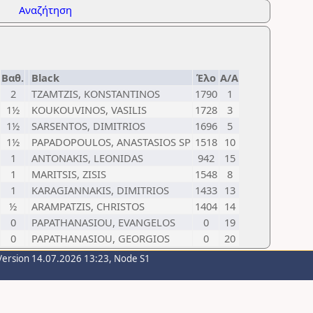
Αναζήτηση
Βαθ.
Black
Έλο
Α/Α
2
TZAMTZIS, KONSTANTINOS
1790
1
1½
KOUKOUVINOS, VASILIS
1728
3
1½
SARSENTOS, DIMITRIOS
1696
5
1½
PAPADOPOULOS, ANASTASIOS SP
1518
10
1
ANTONAKIS, LEONIDAS
942
15
1
MARITSIS, ZISIS
1548
8
1
KARAGIANNAKIS, DIMITRIOS
1433
13
½
ARAMPATZIS, CHRISTOS
1404
14
0
PAPATHANASIOU, EVANGELOS
0
19
0
PAPATHANASIOU, GEORGIOS
0
20
Version 14.07.2026 13:23, Node S1