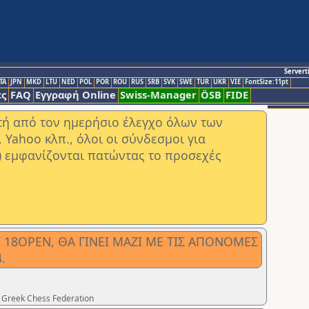
Servert
TA
JPN
MKD
LTU
NED
POL
POR
ROU
RUS
SRB
SVK
SWE
TUR
UKR
VIE
FontSize:11pt
ς
FAQ
Εγγραφή Online
Swiss-Manager
ÖSB
FIDE
στή από τον ημερήσιο έλεγχο όλων των
ahoo κλπ., όλοι οι σύνδεσμοι για
) εμφανίζονται πατώντας το προσεχές
18OPEN, ΘΑ ΓΙΝΕΙ ΜΑΖΙ ΜΕ ΤΙΣ ΑΠΟΝΟΜΕΣ
.
 Greek Chess Federation