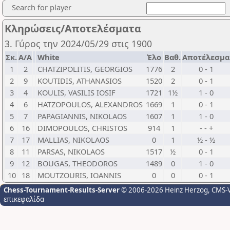
Search for player
Κληρώσεις/Αποτελέσματα
3. Γύρος την 2024/05/29 στις 1900
Σκ.
Α/Α
White
Έλο
Βαθ.
Αποτέλεσμα
1
2
CHATZIPOLITIS, GEORGIOS
1776
2
0 - 1
2
9
KOUTIDIS, ATHANASIOS
1520
2
0 - 1
3
4
KOULIS, VASILIS IOSIF
1721
1½
1 - 0
4
6
HATZOPOULOS, ALEXANDROS
1669
1
0 - 1
5
7
PAPAGIANNIS, NIKOLAOS
1607
1
1 - 0
6
16
DIMOPOULOS, CHRISTOS
914
1
- - +
7
17
MALLIAS, NIKOLAOS
0
1
½ - ½
8
11
PARSAS, NIKOLAOS
1517
½
0 - 1
9
12
BOUGAS, THEODOROS
1489
0
1 - 0
10
18
MOUTZOURIS, IOANNIS
0
0
0 - 1
Chess-Tournament-Results-Server
© 2006-2026 Heinz Herzog
, CMS-
επικεφαλίδα