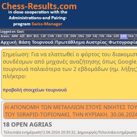
Logged on: Gast
Arabic
ARM
AZE
BIH
BUL
CAT
CHN
CRO
CZE
DEN
ENG
ESP
FAI
FIN
FRA
GER
GRE
INA
I
Αρχική
Βάση Τουρνουά
Πρωτάθλημα Αυστρίας
Φωτογραφίε
Σημείωση: Για να ελαττωθεί ο φόρτος του διακομι
συνδέσμων από μηχανές αναζήτησης όπως Google, Y
τουρνουά παλαιότερα των 2 εβδομάδων (ημ. λήξης
πλήκτρο:
προβολή στοιχείων τουρνουά
Η ΑΠΟΝΟΜΗ ΤΩΝ ΜΕΤΑΛΛΙΩΝ ΣΤΟΥΣ ΝΙΚΗΤΕΣ ΤΟΥ 
ΤΟΥ 50RAPID-TOPIONAKI, ΤΗΝ ΚΥΡΙΑΚΗ, 30.06.2024
18 OPEN AGRIAS
Τελευταία ενημέρωση12.06.2024 20:35:32, Δημιουργός/Τελευταία ενημέρωση: