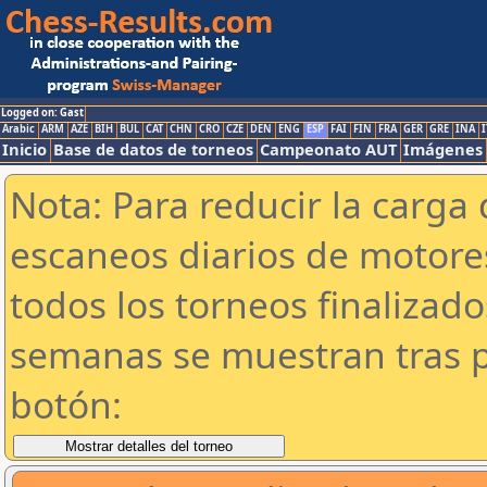
Logged on: Gast
Arabic
ARM
AZE
BIH
BUL
CAT
CHN
CRO
CZE
DEN
ENG
ESP
FAI
FIN
FRA
GER
GRE
INA
I
Inicio
Base de datos de torneos
Campeonato AUT
Imágenes
Nota: Para reducir la carga 
escaneos diarios de motor
todos los torneos finalizad
semanas se muestran tras p
botón: