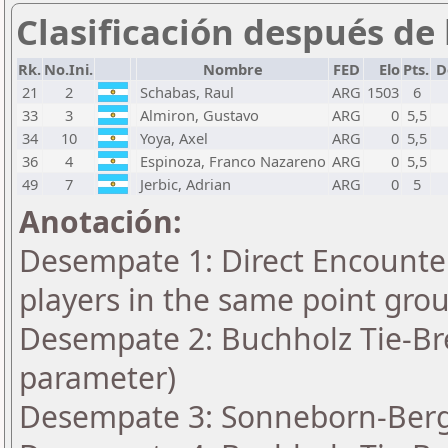
Clasificación después de 
Rk.
No.Ini.
Nombre
FED
Elo
Pts.
D
21
2
Schabas, Raul
ARG
1503
6
33
3
Almiron, Gustavo
ARG
0
5,5
34
10
Yoya, Axel
ARG
0
5,5
36
4
Espinoza, Franco Nazareno
ARG
0
5,5
49
7
Jerbic, Adrian
ARG
0
5
Anotación:
Desempate 1: Direct Encounter
players in the same point gro
Desempate 2: Buchholz Tie-Bre
parameter)
Desempate 3: Sonneborn-Berge