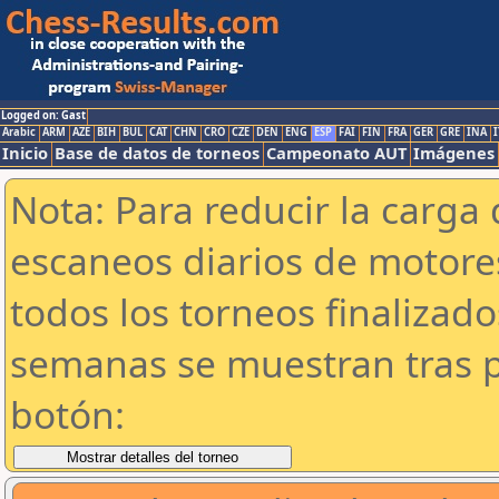
Logged on: Gast
Arabic
ARM
AZE
BIH
BUL
CAT
CHN
CRO
CZE
DEN
ENG
ESP
FAI
FIN
FRA
GER
GRE
INA
I
Inicio
Base de datos de torneos
Campeonato AUT
Imágenes
Nota: Para reducir la carga 
escaneos diarios de motor
todos los torneos finalizad
semanas se muestran tras p
botón: