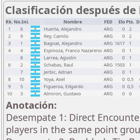
Clasificación después de 
Rk.
No.Ini.
Nombre
FED
Elo
Pts.
D
1
6
Huerta, Alejandro
ARG
0
2
2
9
Rey, Camilo
ARG
0
2
3
1
Bagnat, Alejandro
ARG
1617
1
4
4
Espinoza, Franco Nazareno
ARG
0
1
8
Larrea, Agustin
ARG
0
1
6
2
Schabas, Raul
ARG
1503
1
7
Jerbic, Adrian
ARG
0
1
8
10
Yoya, Axel
ARG
0
0,5
9
5
Figueroa, Edgardo
ARG
0
0,5
10
3
Almiron, Gustavo
ARG
0
0
Anotación:
Desempate 1: Direct Encounter
players in the same point gro