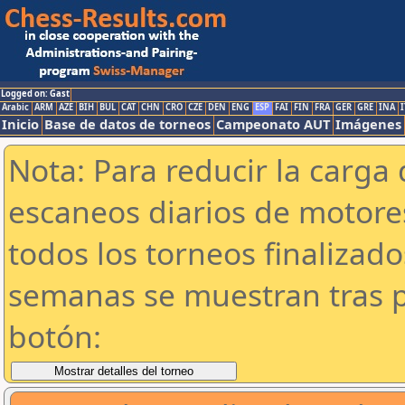
Logged on: Gast
Arabic
ARM
AZE
BIH
BUL
CAT
CHN
CRO
CZE
DEN
ENG
ESP
FAI
FIN
FRA
GER
GRE
INA
I
Inicio
Base de datos de torneos
Campeonato AUT
Imágenes
Nota: Para reducir la carga 
escaneos diarios de motor
todos los torneos finalizad
semanas se muestran tras p
botón: