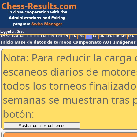
Logged on: Gast
Arabic
ARM
AZE
BIH
BUL
CAT
CHN
CRO
CZE
DEN
ENG
ESP
FAI
FIN
FRA
GER
GRE
INA
I
Inicio
Base de datos de torneos
Campeonato AUT
Imágenes
Nota: Para reducir la carga 
escaneos diarios de motor
todos los torneos finalizad
semanas se muestran tras p
botón: