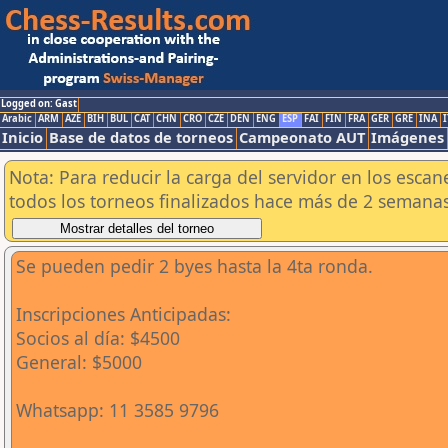
Logged on: Gast
Arabic
ARM
AZE
BIH
BUL
CAT
CHN
CRO
CZE
DEN
ENG
ESP
FAI
FIN
FRA
GER
GRE
INA
I
Inicio
Base de datos de torneos
Campeonato AUT
Imágenes
Nota: Para reducir la carga del servidor en los esc
todos los torneos finalizados hace más de 2 semanas
Se pueden pedir 2 byes hasta la 4ta ronda.
Inscripciones Anticipadas:
Socios al día: $4500
General: $5000
Whatsapp: 11 3585 9796