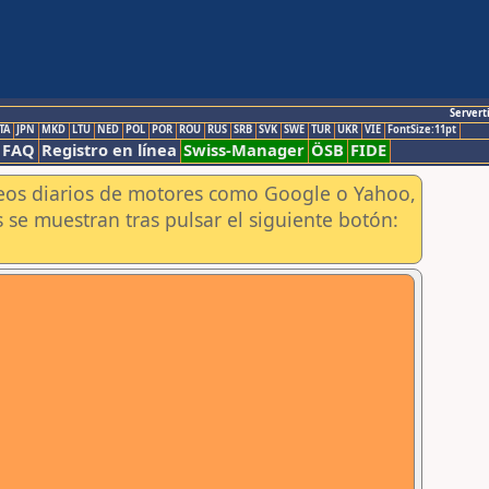
Servert
TA
JPN
MKD
LTU
NED
POL
POR
ROU
RUS
SRB
SVK
SWE
TUR
UKR
VIE
FontSize:11pt
FAQ
Registro en línea
Swiss-Manager
ÖSB
FIDE
aneos diarios de motores como Google o Yahoo,
 se muestran tras pulsar el siguiente botón: