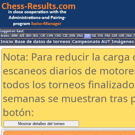
Logged on: Gast
Arabic
ARM
AZE
BIH
BUL
CAT
CHN
CRO
CZE
DEN
ENG
ESP
FAI
FIN
FRA
GER
GRE
INA
I
Inicio
Base de datos de torneos
Campeonato AUT
Imágenes
Nota: Para reducir la carga 
escaneos diarios de motor
todos los torneos finalizad
semanas se muestran tras p
botón: