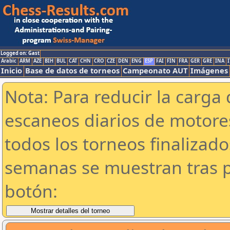
Logged on: Gast
Arabic
ARM
AZE
BIH
BUL
CAT
CHN
CRO
CZE
DEN
ENG
ESP
FAI
FIN
FRA
GER
GRE
INA
I
Inicio
Base de datos de torneos
Campeonato AUT
Imágenes
Nota: Para reducir la carga 
escaneos diarios de motor
todos los torneos finalizad
semanas se muestran tras p
botón: