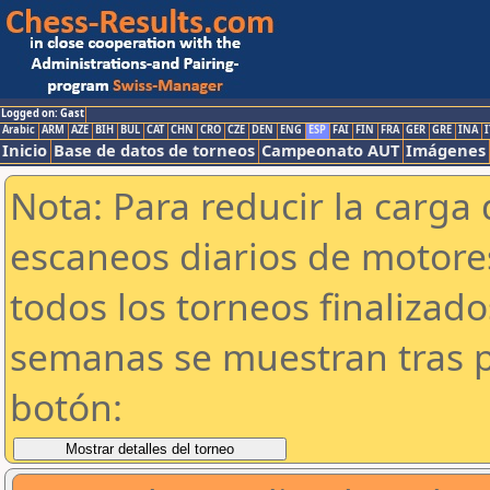
Logged on: Gast
Arabic
ARM
AZE
BIH
BUL
CAT
CHN
CRO
CZE
DEN
ENG
ESP
FAI
FIN
FRA
GER
GRE
INA
I
Inicio
Base de datos de torneos
Campeonato AUT
Imágenes
Nota: Para reducir la carga 
escaneos diarios de motor
todos los torneos finalizad
semanas se muestran tras p
botón: