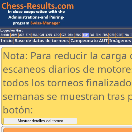
Logged on: Gast
Arabic
ARM
AZE
BIH
BUL
CAT
CHN
CRO
CZE
DEN
ENG
ESP
FAI
FIN
FRA
GER
GRE
INA
I
Inicio
Base de datos de torneos
Campeonato AUT
Imágenes
Nota: Para reducir la carga 
escaneos diarios de motor
todos los torneos finalizad
semanas se muestran tras p
botón: