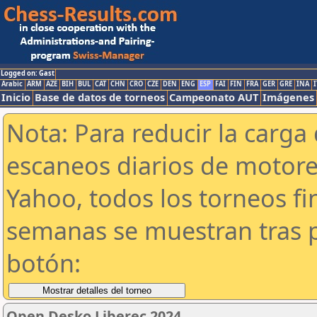
Logged on: Gast
Arabic
ARM
AZE
BIH
BUL
CAT
CHN
CRO
CZE
DEN
ENG
ESP
FAI
FIN
FRA
GER
GRE
INA
I
Inicio
Base de datos de torneos
Campeonato AUT
Imágenes
Nota: Para reducir la carga 
escaneos diarios de motor
Yahoo, todos los torneos f
semanas se muestran tras p
botón:
Open Desko Liberec 2024