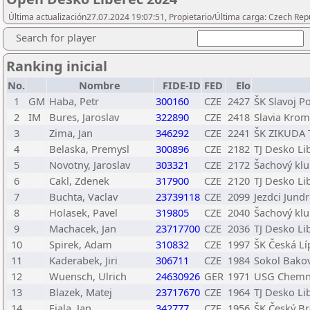
Última actualización27.07.2024 19:07:51, Propietario/Última carga: Czech Repu
Search for player
Ranking inicial
No.
Nombre
FIDE-ID
FED
Elo
1
GM
Haba, Petr
300160
CZE
2427
ŠK Slavoj P
2
IM
Bures, Jaroslav
322890
CZE
2418
Slavia Krom
3
Zima, Jan
346292
CZE
2241
ŠK ZIKUDA T
4
Belaska, Premysl
300896
CZE
2182
TJ Desko Li
5
Novotny, Jaroslav
303321
CZE
2172
Šachový klub
6
Cakl, Zdenek
317900
CZE
2120
TJ Desko Li
7
Buchta, Vaclav
23739118
CZE
2099
Jezdci Jund
8
Holasek, Pavel
319805
CZE
2040
Šachový klub
9
Machacek, Jan
23717700
CZE
2036
TJ Desko Li
10
Spirek, Adam
310832
CZE
1997
ŠK Česká Lí
11
Kaderabek, Jiri
306711
CZE
1984
Sokol Bakov
12
Wuensch, Ulrich
24630926
GER
1971
USG Chemn
13
Blazek, Matej
23717670
CZE
1964
TJ Desko Li
14
Fiala, Jan
342777
CZE
1956
ŠK Český B