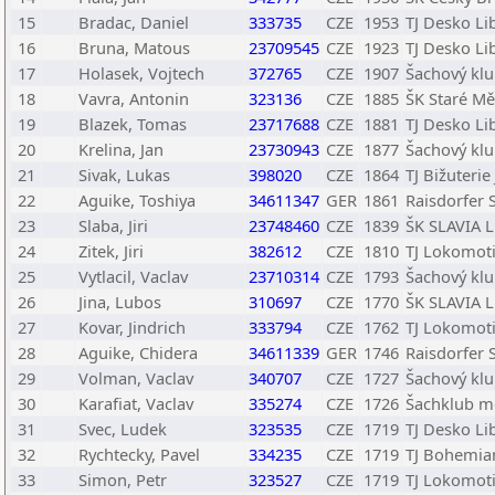
15
Bradac, Daniel
333735
CZE
1953
TJ Desko Li
16
Bruna, Matous
23709545
CZE
1923
TJ Desko Li
17
Holasek, Vojtech
372765
CZE
1907
Šachový klub
18
Vavra, Antonin
323136
CZE
1885
ŠK Staré Mě
19
Blazek, Tomas
23717688
CZE
1881
TJ Desko Li
20
Krelina, Jan
23730943
CZE
1877
Šachový klub
21
Sivak, Lukas
398020
CZE
1864
TJ Bižuteri
22
Aguike, Toshiya
34611347
GER
1861
Raisdorfer 
23
Slaba, Jiri
23748460
CZE
1839
ŠK SLAVIA Li
24
Zitek, Jiri
382612
CZE
1810
TJ Lokomoti
25
Vytlacil, Vaclav
23710314
CZE
1793
Šachový kl
26
Jina, Lubos
310697
CZE
1770
ŠK SLAVIA Li
27
Kovar, Jindrich
333794
CZE
1762
TJ Lokomoti
28
Aguike, Chidera
34611339
GER
1746
Raisdorfer 
29
Volman, Vaclav
340707
CZE
1727
Šachový kl
30
Karafiat, Vaclav
335274
CZE
1726
Šachklub mě
31
Svec, Ludek
323535
CZE
1719
TJ Desko Li
32
Rychtecky, Pavel
334235
CZE
1719
TJ Bohemia
33
Simon, Petr
323527
CZE
1719
TJ Lokomoti