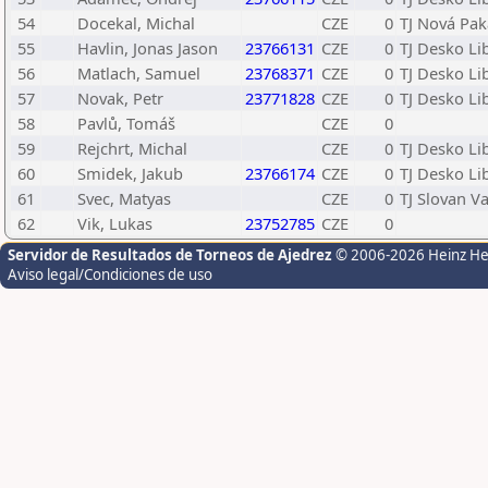
54
Docekal, Michal
CZE
0
TJ Nová Pak
55
Havlin, Jonas Jason
23766131
CZE
0
TJ Desko Li
56
Matlach, Samuel
23768371
CZE
0
TJ Desko Li
57
Novak, Petr
23771828
CZE
0
TJ Desko Li
58
Pavlů, Tomáš
CZE
0
59
Rejchrt, Michal
CZE
0
TJ Desko Li
60
Smidek, Jakub
23766174
CZE
0
TJ Desko Li
61
Svec, Matyas
CZE
0
TJ Slovan Va
62
Vik, Lukas
23752785
CZE
0
Servidor de Resultados de Torneos de Ajedrez
© 2006-2026 Heinz H
Aviso legal/Condiciones de uso