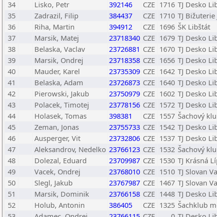
34
Lisko, Petr
392146
CZE
1716
TJ Desko Li
35
Zadrazil, Filip
384437
CZE
1710
TJ Bižuteri
36
Riha, Martin
394912
CZE
1696
ŠK Libštát
37
Marsik, Matej
23718340
CZE
1679
TJ Desko Li
38
Belaska, Vaclav
23726881
CZE
1670
TJ Desko Li
39
Marsik, Ondrej
23718358
CZE
1656
TJ Desko Li
40
Mauder, Karel
23735309
CZE
1642
TJ Desko Li
41
Belaska, Adam
23726873
CZE
1640
TJ Desko Li
42
Pierowski, Jakub
23750979
CZE
1602
TJ Desko Li
43
Polacek, Timotej
23778156
CZE
1572
TJ Desko Li
44
Holasek, Tomas
398381
CZE
1557
Šachový klub
45
Zeman, Jonas
23755733
CZE
1542
TJ Desko Li
46
Ausperger, Vit
23732806
CZE
1537
TJ Desko Li
47
Aleksandrov, Nedelko
23766123
CZE
1532
Šachový klub
48
Dolezal, Eduard
23709987
CZE
1530
TJ Krásná L
49
Vacek, Ondrej
23768010
CZE
1510
TJ Slovan Va
50
Slegl, Jakub
23767987
CZE
1467
TJ Slovan Va
51
Marsik, Dominik
23766158
CZE
1448
TJ Desko Li
52
Holub, Antonin
386405
CZE
1325
Šachklub mě
53
Adamec, Ondrej
23766115
CZE
0
TJ Desko Li