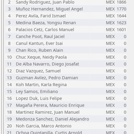
2
Sandy Rodriguez, Juan Pablo
MEX
1866
3
Muñoz Hernandez, Miguel Angel
MEX
1770
4
Perez Avila, Farid Ismael
MEX
1644
5
Medina Baeza, Yongsu Renan
MEX
1623
6
Palacios Cetz, Carlos Manuel
MEX
1601
7
Canche Poot, Raul Jaciel
MEX
0
8
Canul Kantun, Ever Isai
MEX
0
9
Chan Rico, Ruben Alain
MEX
0
10
Chuc Xeque, Neidy Paola
MEX
0
11
De Alba Navarro, Diego Josafat
MEX
0
12
Diaz Vazquez, Samuel
MEX
0
13
Guzman Avilez, Pedro Damian
MEX
0
14
Koh Martin, Karla Regina
MEX
0
15
Ley Samos, Emiliano
MEX
0
16
Lopez Duk, Luis Felipe
MEX
0
17
Magaña Perera, Mauricio Enrique
MEX
0
18
Martinez Ramirez, Juan Manuel
MEX
0
19
Medonza Sanchez, Daniel Alejandro
MEX
0
20
Noh Garcia, Marco Antonio
MEX
0
21
Ochoa Quintanilla, Curtis Arnold
MEX
0