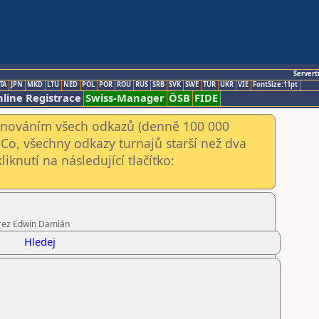
Servert
TA
JPN
MKD
LTU
NED
POL
POR
ROU
RUS
SRB
SVK
SWE
TUR
UKR
VIE
FontSize:11pt
line Registrace
Swiss-Manager
ÖSB
FIDE
kenováním všech odkazů (denně 100 000
Co, všechny odkazy turnajů starší než dva
iknutí na následující tlačítko:
arez Edwin Damián
Hledej