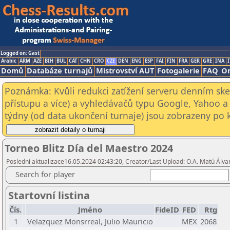
Logged on: Gast
Arabic
ARM
AZE
BIH
BUL
CAT
CHN
CRO
CZE
DEN
ENG
ESP
FAI
FIN
FRA
GER
GRE
INA
I
Domů
Databáze turnajů
Mistrovství AUT
Fotogalerie
FAQ
On
Poznámka: Kvůli redukci zatížení serveru denním s
přístupu a více) a vyhledávačů typu Google, Yahoo a 
týdny (od data ukončení turnaje) jsou zobrazeny po kl
Torneo Blitz Día del Maestro 2024
Poslední aktualizace16.05.2024 02:43:20, Creator/Last Upload: O.A. Matú Álv
Search for player
Startovní listina
Čís.
Jméno
FideID
FED
Rtg
1
Velazquez Monsrreal, Julio Mauricio
MEX
2068