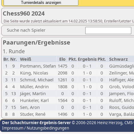
Chess960 2024
Die Seite wurde zuletzt aktualisiert am 14.02.2025 13:58:50, Ersteller/Letzter
Suche nach Spieler
Paarungen/Ergebnisse
1. Runde
Br.
Nr.
Weiß
Elo
Pkt.
Ergebnis
Pkt.
Schwarz
1
9
Portmann, Stefan
1475
0
0 - 1
0
Gümüsdagli,
2
2
Küng, Nicolas
2098
0
1 - 0
0
Zeilinger, M
3
11
Schmid, Michael
1261
0
0 - 1
0
Häfliger, Al
4
4
Müller, Andrin
1808
0
1 - 0
0
Grob, Volo
5
13
Jäger, Martin
0
0
0 - 1
0
Jampen, Flo
6
6
Hunkeler, Karl
1564
0
0 - 1
0
Ruloff, Mich
7
15
Sen, Aron
0
0
0 - 1
0
Roos, Guid
8
8
Studer, René
1496
0
1 - 0
0
Varga, Balá
Der Schachturnier-Ergebnis-Server
© 2006-2026 Heinz Herzog
, CMS
Impressum / Nutzungsbedingungen