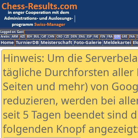
Logged on: Gast
Arabic
ARM
AZE
BIH
BUL
CAT
CHN
CRO
CZE
DEN
ENG
ESP
FAI
FIN
FRA
GER
GRE
INA
I
Home
TurnierDB
Meisterschaft
Foto-Galerie
Meldekartei
El
Hinweis: Um die Serverbel
tägliche Durchforsten aller 
Seiten und mehr) von Goog
reduzieren, werden bei alle
seit 5 Tagen beendet sind d
folgenden Knopf angezeigt