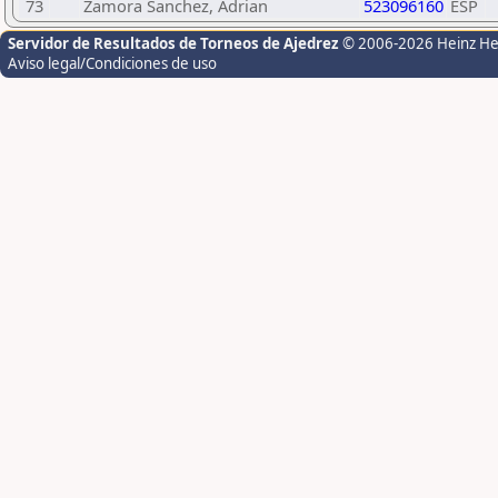
73
Zamora Sanchez, Adrian
523096160
ESP
Servidor de Resultados de Torneos de Ajedrez
© 2006-2026 Heinz H
Aviso legal/Condiciones de uso