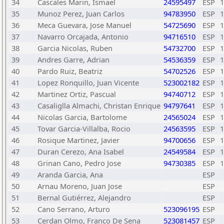
34
Cascales Marin, Ismael
24595497
ESP
1
35
Munoz Perez, Juan Carlos
94783950
ESP
1
36
Meca Guevara, Jose Manuel
54725690
ESP
1
37
Navarro Orcajada, Antonio
94716510
ESP
1
38
Garcia Nicolas, Ruben
54732700
ESP
1
39
Andres Garre, Adrian
54536359
ESP
1
40
Pardo Ruiz, Beatriz
54702526
ESP
1
41
Lopez Ronquillo, Juan Vicente
523002182
ESP
1
42
Martinez Ortiz, Pascual
94740712
ESP
1
43
Casaliglla Almachi, Christan Enrique
94797641
ESP
1
44
Nicolas Garcia, Bartolome
24565024
ESP
1
45
Tovar Garcia-Villalba, Rocio
24563595
ESP
1
46
Rosique Martinez, Javier
94700656
ESP
1
47
Duran Cerezo, Ana Isabel
24549584
ESP
1
48
Grinan Cano, Pedro Jose
94730385
ESP
1
49
Aranda Garcia, Ana
ESP
50
Arnau Moreno, Juan Jose
ESP
51
Bernal Gutiérrez, Alejandro
ESP
52
Cano Serrano, Arturo
523096195
ESP
53
Cerdan Olmo, Franco De Sena
523081457
ESP