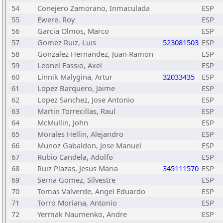
54
Conejero Zamorano, Inmaculada
ESP
55
Ewere, Roy
ESP
56
Garcia Olmos, Marco
ESP
57
Gomez Ruiz, Luis
523081503
ESP
58
Gonzalez Hernandez, Juan Ramon
ESP
59
Leonel Fassio, Axel
ESP
60
Linnik Malygina, Artur
32033435
ESP
61
Lopez Barquero, Jaime
ESP
62
Lopez Sanchez, Jose Antonio
ESP
63
Martin Torrecillas, Raul
ESP
64
McMullin, John
ESP
65
Morales Hellin, Alejandro
ESP
66
Munoz Gabaldon, Jose Manuel
ESP
67
Rubio Candela, Adolfo
ESP
68
Ruiz Plazas, Jesus Maria
345111570
ESP
69
Serna Gomez, Silvestre
ESP
70
Tomas Valverde, Angel Eduardo
ESP
71
Torro Moriana, Antonio
ESP
72
Yermak Naumenko, Andre
ESP