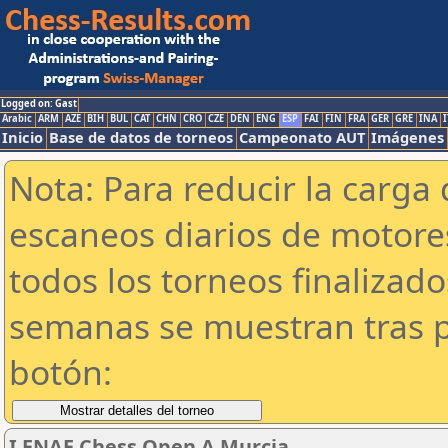
Logged on: Gast
Arabic
ARM
AZE
BIH
BUL
CAT
CHN
CRO
CZE
DEN
ENG
ESP
FAI
FIN
FRA
GER
GRE
INA
I
Inicio
Base de datos de torneos
Campeonato AUT
Imágenes
Nota: Para reducir la carga 
escaneos diarios de motor
todos los torneos finalizad
semanas se muestran tras p
botón:
I ENAE Chess Open A Murcia