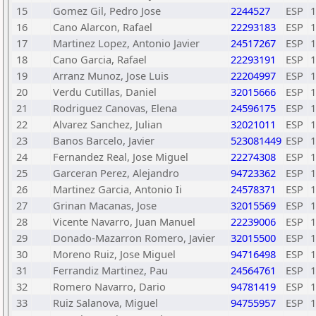
15
Gomez Gil, Pedro Jose
2244527
ESP
1
16
Cano Alarcon, Rafael
22293183
ESP
1
17
Martinez Lopez, Antonio Javier
24517267
ESP
1
18
Cano Garcia, Rafael
22293191
ESP
1
19
Arranz Munoz, Jose Luis
22204997
ESP
1
20
Verdu Cutillas, Daniel
32015666
ESP
1
21
Rodriguez Canovas, Elena
24596175
ESP
1
22
Alvarez Sanchez, Julian
32021011
ESP
1
23
Banos Barcelo, Javier
523081449
ESP
1
24
Fernandez Real, Jose Miguel
22274308
ESP
1
25
Garceran Perez, Alejandro
94723362
ESP
1
26
Martinez Garcia, Antonio Ii
24578371
ESP
1
27
Grinan Macanas, Jose
32015569
ESP
1
28
Vicente Navarro, Juan Manuel
22239006
ESP
1
29
Donado-Mazarron Romero, Javier
32015500
ESP
1
30
Moreno Ruiz, Jose Miguel
94716498
ESP
1
31
Ferrandiz Martinez, Pau
24564761
ESP
1
32
Romero Navarro, Dario
94781419
ESP
1
33
Ruiz Salanova, Miguel
94755957
ESP
1