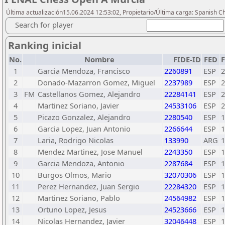
Última actualización15.06.2024 12:53:02, Propietario/Última carga: Spanish C
Search for player
Ranking inicial
No.
Nombre
FIDE-ID
FED
1
Garcia Mendoza, Francisco
2260891
ESP
2
2
Donado-Mazarron Gomez, Miguel
2237989
ESP
2
3
FM
Castellanos Gomez, Alejandro
22284141
ESP
2
4
Martinez Soriano, Javier
24533106
ESP
2
5
Picazo Gonzalez, Alejandro
2280540
ESP
1
6
Garcia Lopez, Juan Antonio
2266644
ESP
1
7
Laria, Rodrigo Nicolas
133990
ARG
1
8
Mendez Martinez, Jose Manuel
2243350
ESP
1
9
Garcia Mendoza, Antonio
2287684
ESP
1
10
Burgos Olmos, Mario
32070306
ESP
1
11
Perez Hernandez, Juan Sergio
22284320
ESP
1
12
Martinez Soriano, Pablo
24564982
ESP
1
13
Ortuno Lopez, Jesus
24523666
ESP
1
14
Nicolas Hernandez, Javier
32046448
ESP
1