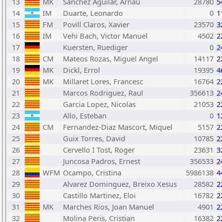
13
MK
Sanchez Aguilar, Arnau
28780
5
14
IM
Duarte, Leonardo
0
1
15
FM
Povill Claros, Xavier
23570
3
16
IM
Vehi Bach, Victor Manuel
4502
2
17
Kuersten, Ruediger
0
2
18
CM
Mateos Rozas, Miguel Angel
14117
2
19
MK
Dickl, Errol
19395
4
20
MK
Millaret Lores, Francesc
16764
2
21
Marcos Rodriguez, Raul
356613
2
22
Garcia Lopez, Nicolas
21053
2
23
Allo, Esteban
0
1
24
CM
Fernandez-Diaz Mascort, Miquel
5157
2
25
Guix Torres, David
10785
2
26
Cervello I Tost, Roger
23631
3
27
Juncosa Padros, Ernest
356533
2
28
WFM
Ocampo, Cristina
5986138
4
29
Alvarez Dominguez, Breixo Xesus
28582
2
30
Castillo Martinez, Eloi
16782
2
31
MK
Marches Rios, Joan Manuel
4901
2
32
Molina Peris, Cristian
16382
2