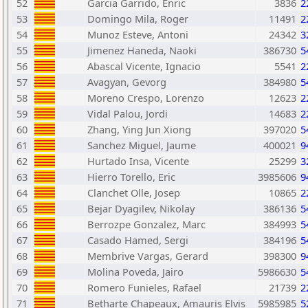
52
Garcia Garrido, Enric
3836
2
53
Domingo Mila, Roger
11491
2
54
Munoz Esteve, Antoni
24342
3
55
Jimenez Haneda, Naoki
386730
5
56
Abascal Vicente, Ignacio
5541
2
57
Avagyan, Gevorg
384980
5
58
Moreno Crespo, Lorenzo
12623
2
59
Vidal Palou, Jordi
14683
2
60
Zhang, Ying Jun Xiong
397020
5
61
Sanchez Miguel, Jaume
400021
9
62
Hurtado Insa, Vicente
25299
3
63
Hierro Torello, Eric
3985606
9
64
Clanchet Olle, Josep
10865
2
65
Bejar Dyagilev, Nikolay
386136
5
66
Berrozpe Gonzalez, Marc
384993
5
67
Casado Hamed, Sergi
384196
5
68
Membrive Vargas, Gerard
398300
9
69
Molina Poveda, Jairo
5986630
5
70
Romero Funieles, Rafael
21739
2
71
Betharte Chapeaux, Amauris Elvis
5985985
5