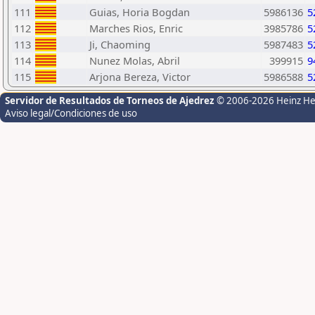
111
Guias, Horia Bogdan
5986136
5
112
Marches Rios, Enric
3985786
5
113
Ji, Chaoming
5987483
5
114
Nunez Molas, Abril
399915
9
115
Arjona Bereza, Victor
5986588
5
Servidor de Resultados de Torneos de Ajedrez
© 2006-2026 Heinz H
Aviso legal/Condiciones de uso