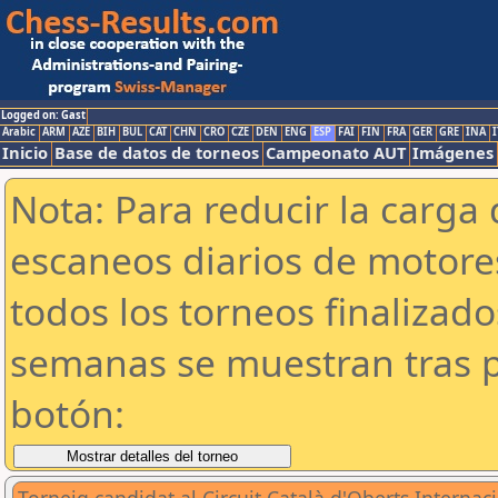
Logged on: Gast
Arabic
ARM
AZE
BIH
BUL
CAT
CHN
CRO
CZE
DEN
ENG
ESP
FAI
FIN
FRA
GER
GRE
INA
I
Inicio
Base de datos de torneos
Campeonato AUT
Imágenes
Nota: Para reducir la carga 
escaneos diarios de motor
todos los torneos finalizad
semanas se muestran tras p
botón: