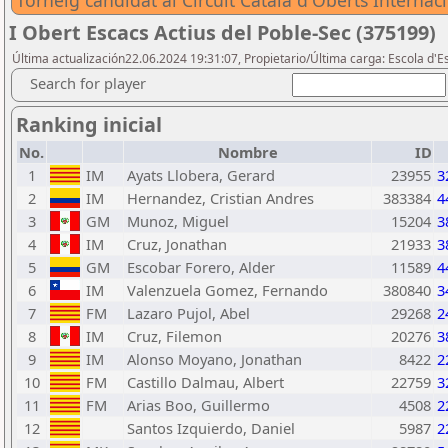
Torneig candidat al Circuit Català d'Oberts Internac
I Obert Escacs Actius del Poble-Sec (375199)
Última actualización22.06.2024 19:31:07, Propietario/Última carga: Escola d'
Search for player
Ranking inicial
No.
Nombre
ID
1
IM
Ayats Llobera, Gerard
23955
3
2
IM
Hernandez, Cristian Andres
383384
4
3
GM
Munoz, Miguel
15204
3
4
IM
Cruz, Jonathan
21933
3
5
GM
Escobar Forero, Alder
11589
4
6
IM
Valenzuela Gomez, Fernando
380840
3
7
FM
Lazaro Pujol, Abel
29268
2
8
IM
Cruz, Filemon
20276
3
9
IM
Alonso Moyano, Jonathan
8422
2
10
FM
Castillo Dalmau, Albert
22759
3
11
FM
Arias Boo, Guillermo
4508
2
12
Santos Izquierdo, Daniel
5987
2