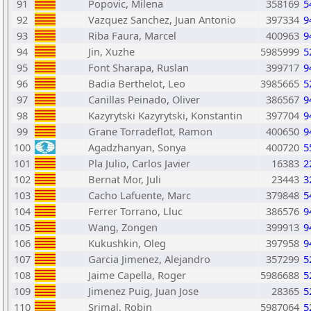
91
Popovic, Milena
358169
5
92
Vazquez Sanchez, Juan Antonio
397334
9
93
Riba Faura, Marcel
400963
9
94
Jin, Xuzhe
5985999
5
95
Font Sharapa, Ruslan
399717
9
96
Badia Berthelot, Leo
3985665
5
97
Canillas Peinado, Oliver
386567
9
98
Kazyrytski Kazyrytski, Konstantin
397704
9
99
Grane Torradeflot, Ramon
400650
9
100
Agadzhanyan, Sonya
400720
5
101
Pla Julio, Carlos Javier
16383
2
102
Bernat Mor, Juli
23443
3
103
Cacho Lafuente, Marc
379848
5
104
Ferrer Torrano, Lluc
386576
9
105
Wang, Zongen
399913
9
106
Kukushkin, Oleg
397958
9
107
Garcia Jimenez, Alejandro
357299
5
108
Jaime Capella, Roger
5986688
5
109
Jimenez Puig, Juan Jose
28365
5
110
Srimal, Robin
5987064
5