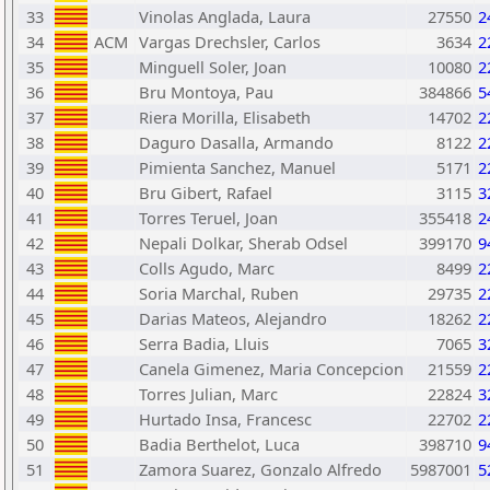
33
Vinolas Anglada, Laura
27550
2
34
ACM
Vargas Drechsler, Carlos
3634
2
35
Minguell Soler, Joan
10080
2
36
Bru Montoya, Pau
384866
5
37
Riera Morilla, Elisabeth
14702
2
38
Daguro Dasalla, Armando
8122
2
39
Pimienta Sanchez, Manuel
5171
2
40
Bru Gibert, Rafael
3115
3
41
Torres Teruel, Joan
355418
2
42
Nepali Dolkar, Sherab Odsel
399170
9
43
Colls Agudo, Marc
8499
2
44
Soria Marchal, Ruben
29735
2
45
Darias Mateos, Alejandro
18262
2
46
Serra Badia, Lluis
7065
3
47
Canela Gimenez, Maria Concepcion
21559
2
48
Torres Julian, Marc
22824
3
49
Hurtado Insa, Francesc
22702
2
50
Badia Berthelot, Luca
398710
9
51
Zamora Suarez, Gonzalo Alfredo
5987001
5