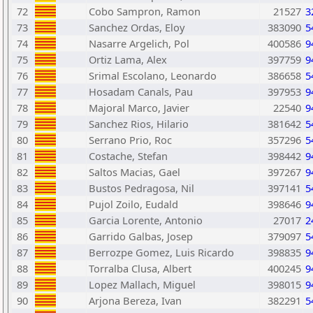
72
Cobo Sampron, Ramon
21527
3
73
Sanchez Ordas, Eloy
383090
5
74
Nasarre Argelich, Pol
400586
9
75
Ortiz Lama, Alex
397759
9
76
Srimal Escolano, Leonardo
386658
5
77
Hosadam Canals, Pau
397953
9
78
Majoral Marco, Javier
22540
9
79
Sanchez Rios, Hilario
381642
5
80
Serrano Prio, Roc
357296
5
81
Costache, Stefan
398442
9
82
Saltos Macias, Gael
397267
9
83
Bustos Pedragosa, Nil
397141
5
84
Pujol Zoilo, Eudald
398646
9
85
Garcia Lorente, Antonio
27017
2
86
Garrido Galbas, Josep
379097
5
87
Berrozpe Gomez, Luis Ricardo
398835
9
88
Torralba Clusa, Albert
400245
9
89
Lopez Mallach, Miguel
398015
9
90
Arjona Bereza, Ivan
382291
5