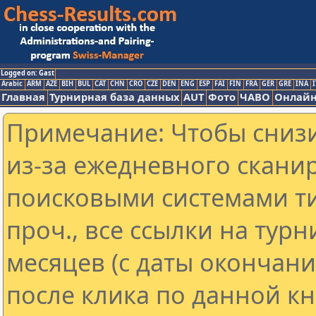
Logged on: Gast
Arabic
ARM
AZE
BIH
BUL
CAT
CHN
CRO
CZE
DEN
ENG
ESP
FAI
FIN
FRA
GER
GRE
INA
I
Главная
Турнирная база данных
AUT
Фото
ЧАВО
Онлайн
Примечание: Чтобы снизи
из-за ежедневного скани
поисковыми системами ти
проч., все ссылки на тур
месяцев (с даты окончан
после клика по данной кн