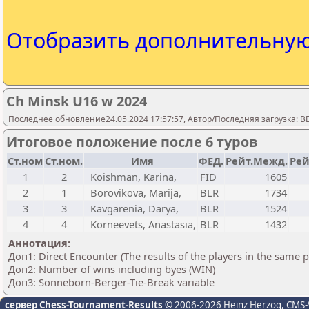
Отобразить дополнительну
Ch Minsk U16 w 2024
Последнее обновление24.05.2024 17:57:57, Автор/Последняя загрузка: 
Итоговое положение после 6 туров
Ст.ном
Ст.ном.
Имя
ФЕД.
Рейт.Межд.
Рей
1
2
Koishman, Karina,
FID
1605
2
1
Borovikova, Marija,
BLR
1734
3
3
Kavgarenia, Darya,
BLR
1524
4
4
Korneevets, Anastasia,
BLR
1432
Аннотация:
Доп1: Direct Encounter (The results of the players in the same 
Доп2: Number of wins including byes (WIN)
Доп3: Sonneborn-Berger-Tie-Break variable
сервер Chess-Tournament-Results
© 2006-2026 Heinz Herzog
, CMS-