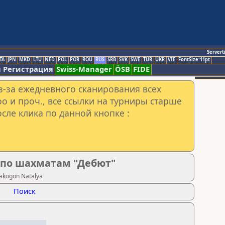
Servert
TA
JPN
MKD
LTU
NED
POL
POR
ROU
RUS
SRB
SVK
SWE
TUR
UKR
VIE
FontSize:11pt
 Регистрация
Swiss-Manager
ÖSB
FIDE
з-за ежедневного сканирования всех
o и проч., все ссылки на турниры старше
сле клика по данной кнопке :
 по шахматам "Дебют"
akogon Natalya
Поиск