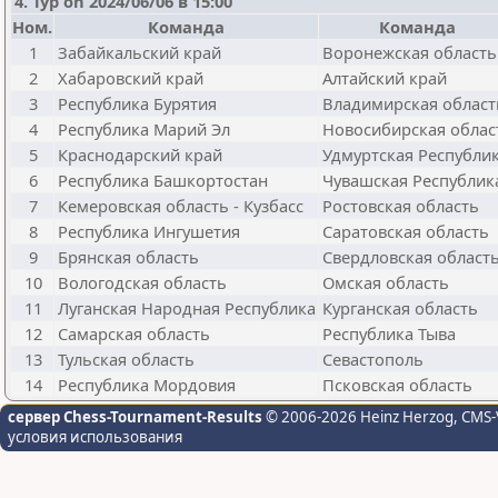
4. Тур on 2024/06/06 в 15:00
Ном.
Команда
Команда
1
Забайкальский край
Воронежская область
2
Хабаровский край
Алтайский край
3
Республика Бурятия
Владимирская област
4
Республика Марий Эл
Новосибирская облас
5
Краснодарский край
Удмуртская Республи
6
Республика Башкортостан
Чувашская Республик
7
Кемеровская область - Кузбасс
Ростовская область
8
Республика Ингушетия
Саратовская область
9
Брянская область
Свердловская област
10
Вологодская область
Омская область
11
Луганская Народная Республика
Курганская область
12
Самарская область
Республика Тыва
13
Тульская область
Севастополь
14
Республика Мордовия
Псковская область
сервер Chess-Tournament-Results
© 2006-2026 Heinz Herzog
, CMS-
условия использования