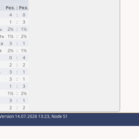
Рез.
:
Рез.
4
:
0
1
:
3
ь
2½
:
1½
ть
1½
:
2½
ка
3
:
1
а
2½
:
1½
0
:
4
2
:
2
ь
3
:
1
3
:
1
1
:
3
1½
:
2½
3
:
1
2
:
2
Version 14.07.2026 13:23, Node S1