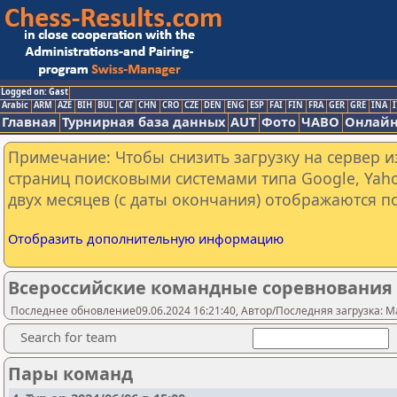
Logged on: Gast
Arabic
ARM
AZE
BIH
BUL
CAT
CHN
CRO
CZE
DEN
ENG
ESP
FAI
FIN
FRA
GER
GRE
INA
I
Главная
Турнирная база данных
AUT
Фото
ЧАВО
Онлайн
Примечание: Чтобы снизить загрузку на сервер и
страниц поисковыми системами типа Google, Yaho
двух месяцев (с даты окончания) отображаются по
Отобразить дополнительную информацию
Всероссийские командные соревнования
Последнее обновление09.06.2024 16:21:40, Автор/Последняя загрузка: M
Search for team
Пары команд