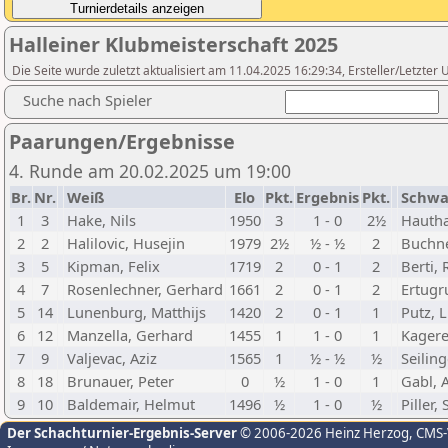
Halleiner Klubmeisterschaft 2025
Die Seite wurde zuletzt aktualisiert am 11.04.2025 16:29:34, Ersteller/Letzter
Suche nach Spieler
Paarungen/Ergebnisse
4. Runde am 20.02.2025 um 19:00
Br.
Nr.
Weiß
Elo
Pkt.
Ergebnis
Pkt.
Schwa
1
3
Hake, Nils
1950
3
1 - 0
2½
Hautha
2
2
Halilovic, Husejin
1979
2½
½ - ½
2
Buchne
3
5
Kipman, Felix
1719
2
0 - 1
2
Berti, 
4
7
Rosenlechner, Gerhard
1661
2
0 - 1
2
Ertugr
5
14
Lunenburg, Matthijs
1420
2
0 - 1
1
Putz, 
6
12
Manzella, Gerhard
1455
1
1 - 0
1
Kagere
7
9
Valjevac, Aziz
1565
1
½ - ½
½
Seiling
8
18
Brunauer, Peter
0
½
1 - 0
1
Gabl, 
9
10
Baldemair, Helmut
1496
½
1 - 0
½
Piller
Der Schachturnier-Ergebnis-Server
© 2006-2026 Heinz Herzog
, CMS