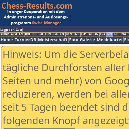
Logged on: Gast
Arabic
ARM
AZE
BIH
BUL
CAT
CHN
CRO
CZE
DEN
ENG
ESP
FAI
FIN
FRA
GER
GRE
INA
I
Home
TurnierDB
Meisterschaft
Foto-Galerie
Meldekartei
El
Hinweis: Um die Serverbel
tägliche Durchforsten aller 
Seiten und mehr) von Goog
reduzieren, werden bei alle
seit 5 Tagen beendet sind d
folgenden Knopf angezeigt