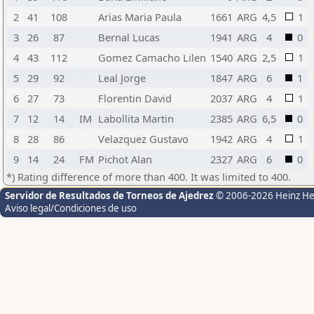
2
41
108
Arias Maria Paula
1661
ARG
4,5
1
3
26
87
Bernal Lucas
1941
ARG
4
0
4
43
112
Gomez Camacho Lilen
1540
ARG
2,5
1
5
29
92
Leal Jorge
1847
ARG
6
1
6
27
73
Florentin David
2037
ARG
4
1
7
12
14
IM
Labollita Martin
2385
ARG
6,5
0
8
28
86
Velazquez Gustavo
1942
ARG
4
1
9
14
24
FM
Pichot Alan
2327
ARG
6
0
*) Rating difference of more than 400. It was limited to 400.
Servidor de Resultados de Torneos de Ajedrez
© 2006-2026 Heinz H
Aviso legal/Condiciones de uso