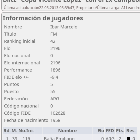
Última actualización22.03.2013 03:39:47, Propietario/Última carga: AI Leand
Información de jugadores
Nombre
Ibar Marcelo
Título
FM
Ranking inicial
42
Elo
2196
Elo nacional
0
Elo internacional
2196
Performance
1896
FIDE elo +/-
-9,4
Puntos
5
Puesto
55
Federación
ARG
Código nacional
0
Código FIDE
102628
Fecha de nacimiento
1958
Rd.
M.
No.Ini.
Nombre
Elo
FED
Pts.
Res.
1
39
116
Baña Emiliano
0
ARG
2
0