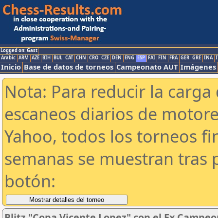
Logged on: Gast
Arabic
ARM
AZE
BIH
BUL
CAT
CHN
CRO
CZE
DEN
ENG
ESP
FAI
FIN
FRA
GER
GRE
INA
I
Inicio
Base de datos de torneos
Campeonato AUT
Imágenes
Nota: Para reducir la carga 
escaneos diarios de motor
Yahoo, todos los torneos f
semanas se muestran tras p
botón:
Blitz "Copa Vicente Lopez" con el Ex Campeo