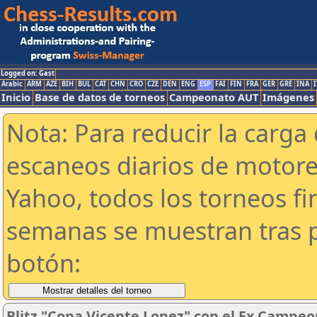
Logged on: Gast
Arabic
ARM
AZE
BIH
BUL
CAT
CHN
CRO
CZE
DEN
ENG
ESP
FAI
FIN
FRA
GER
GRE
INA
I
Inicio
Base de datos de torneos
Campeonato AUT
Imágenes
Nota: Para reducir la carga 
escaneos diarios de motor
Yahoo, todos los torneos f
semanas se muestran tras p
botón:
Blitz "Copa Vicente Lopez" con el Ex Campeo