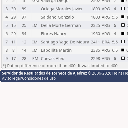
2
5
5
GM
Valerga Diego
2502
ARG
7
3
30
89
Ortega Morales Javier
1899
ARG
4
4
29
97
Saldano Gonzalo
1803
ARG
5,5
5
15
25
IM
Della Morte German
2325
ARG
6
6
29
84
Flores Nancy
1950
ARG
4
7
11
12
IM
Santiago Yago De Moura
2411
BRA
5,5
8
8
14
IM
Labollita Martin
2385
ARG
6,5
9
17
28
FM
Cuevas Alex
2298
ARG
6
*) Rating difference of more than 400. It was limited to 400.
Servidor de Resultados de Torneos de Ajedrez
© 2006-2026 Heinz H
Aviso legal/Condiciones de uso