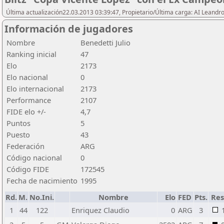
Última actualización22.03.2013 03:39:47, Propietario/Última carga: AI Leand
Información de jugadores
Nombre
Benedetti Julio
Ranking inicial
47
Elo
2173
Elo nacional
0
Elo internacional
2173
Performance
2107
FIDE elo +/-
4,7
Puntos
5
Puesto
43
Federación
ARG
Código nacional
0
Código FIDE
172545
Fecha de nacimiento
1995
Rd.
M.
No.Ini.
Nombre
Elo
FED
Pts.
Res
1
44
122
Enriquez Claudio
0
ARG
3