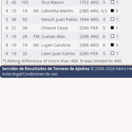
3
42
103
Sica Mauro
1752
ARG
5
1
4
15
14
IM
Labollita Martin
2385
ARG
6,5
0
5
38
93
Nesich Juan Pablo
1844
ARG
4
1
6
21
34
Chiarot Cesar
2240
PER
5
1
7
16
28
FM
Cuevas Alex
2298
ARG
6
1
8
10
19
IM
Lujan Carolina
2366
ARG
6
0
9
19
32
Leon Juan Carlos
2260
PER
5
1
*) Rating difference of more than 400. It was limited to 400.
Servidor de Resultados de Torneos de Ajedrez
© 2006-2026 Heinz H
Aviso legal/Condiciones de uso