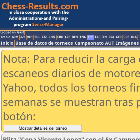
Logged on: Gast
Arabic
ARM
AZE
BIH
BUL
CAT
CHN
CRO
CZE
DEN
ENG
ESP
FAI
FIN
FRA
GER
GRE
INA
I
Inicio
Base de datos de torneos
Campeonato AUT
Imágenes
Nota: Para reducir la carga 
escaneos diarios de motor
Yahoo, todos los torneos f
semanas se muestran tras p
botón:
Blitz "Copa Vicente Lopez" con el Ex Campeo