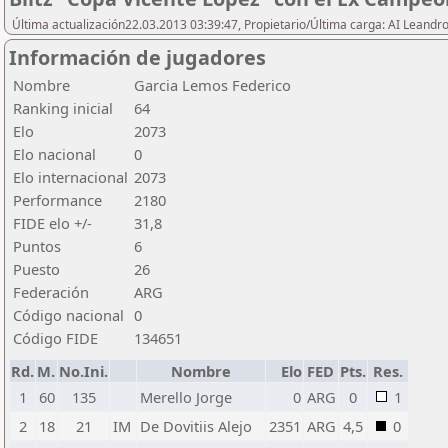
Última actualización22.03.2013 03:39:47, Propietario/Última carga: AI Leand
Información de jugadores
Nombre
Garcia Lemos Federico
Ranking inicial
64
Elo
2073
Elo nacional
0
Elo internacional
2073
Performance
2180
FIDE elo +/-
31,8
Puntos
6
Puesto
26
Federación
ARG
Código nacional
0
Código FIDE
134651
Rd.
M.
No.Ini.
Nombre
Elo
FED
Pts.
Res.
1
60
135
Merello Jorge
0
ARG
0
1
2
18
21
IM
De Dovitiis Alejo
2351
ARG
4,5
0