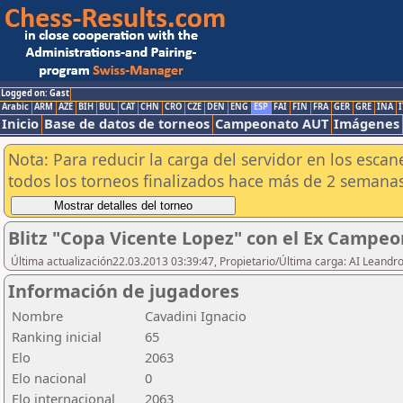
Logged on: Gast
Arabic
ARM
AZE
BIH
BUL
CAT
CHN
CRO
CZE
DEN
ENG
ESP
FAI
FIN
FRA
GER
GRE
INA
I
Inicio
Base de datos de torneos
Campeonato AUT
Imágenes
Nota: Para reducir la carga del servidor en los esc
todos los torneos finalizados hace más de 2 semanas
Blitz "Copa Vicente Lopez" con el Ex Campeo
Última actualización22.03.2013 03:39:47, Propietario/Última carga: AI Leand
Información de jugadores
Nombre
Cavadini Ignacio
Ranking inicial
65
Elo
2063
Elo nacional
0
Elo internacional
2063