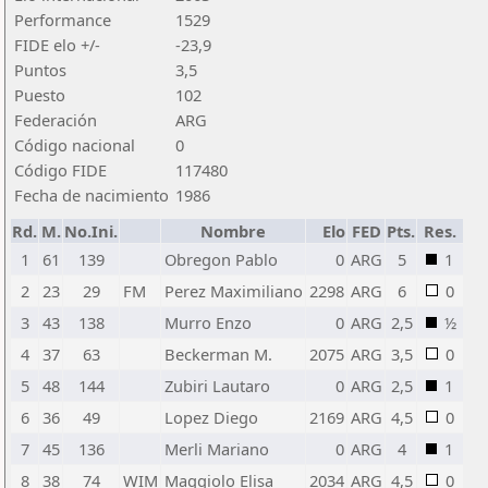
Performance
1529
FIDE elo +/-
-23,9
Puntos
3,5
Puesto
102
Federación
ARG
Código nacional
0
Código FIDE
117480
Fecha de nacimiento
1986
Rd.
M.
No.Ini.
Nombre
Elo
FED
Pts.
Res.
1
61
139
Obregon Pablo
0
ARG
5
1
2
23
29
FM
Perez Maximiliano
2298
ARG
6
0
3
43
138
Murro Enzo
0
ARG
2,5
½
4
37
63
Beckerman M.
2075
ARG
3,5
0
5
48
144
Zubiri Lautaro
0
ARG
2,5
1
6
36
49
Lopez Diego
2169
ARG
4,5
0
7
45
136
Merli Mariano
0
ARG
4
1
8
38
74
WIM
Maggiolo Elisa
2034
ARG
4,5
0