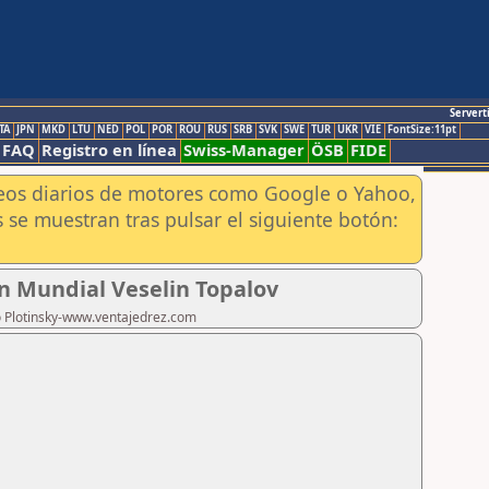
Servert
TA
JPN
MKD
LTU
NED
POL
POR
ROU
RUS
SRB
SVK
SWE
TUR
UKR
VIE
FontSize:11pt
FAQ
Registro en línea
Swiss-Manager
ÖSB
FIDE
aneos diarios de motores como Google o Yahoo,
 se muestran tras pulsar el siguiente botón:
n Mundial Veselin Topalov
ro Plotinsky-www.ventajedrez.com