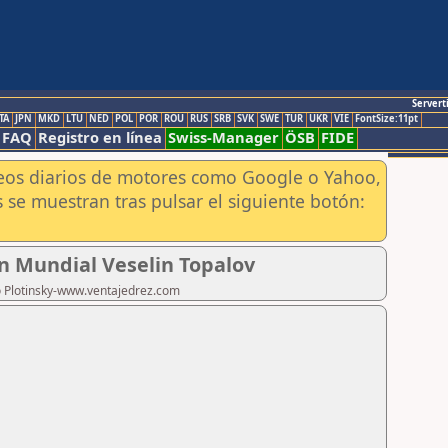
Servert
TA
JPN
MKD
LTU
NED
POL
POR
ROU
RUS
SRB
SVK
SWE
TUR
UKR
VIE
FontSize:11pt
FAQ
Registro en línea
Swiss-Manager
ÖSB
FIDE
aneos diarios de motores como Google o Yahoo,
 se muestran tras pulsar el siguiente botón:
n Mundial Veselin Topalov
ro Plotinsky-www.ventajedrez.com