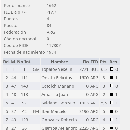
Performance
1662
FIDE elo +/-
-17,7
Puntos
4
Puesto
84
Federación
ARG
Código nacional
0
Código FIDE
117307
Fecha de nacimiento
1974
Rd.
M.
No.Ini.
Nombre
Elo
FED
Pts.
Res.
1
1
1
GM
Topalov Veselin
2771
BUL
6,5
0
2
44
111
Orsatti Felicitas
1600
ARG
3
1
3
47
140
Ostoich Mariano
0
ARG
3
0
4
48
113
Amarilla Juan
0
ARG
2
1
5
41
97
Saldano Gonzalo
1803
ARG
5,5
1
6
27
42
FM
Ibar Marcelo
2196
ARG
5
0
7
43
128
Gonzalez Roberto
0
ARG
4
1
8
27
36
Giampa Alejandro
2225
ARG
5
0