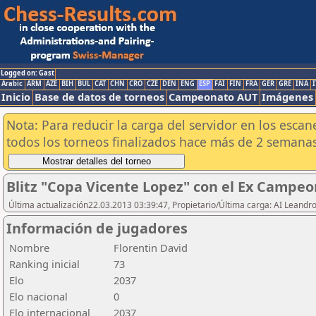
Logged on: Gast
Arabic
ARM
AZE
BIH
BUL
CAT
CHN
CRO
CZE
DEN
ENG
ESP
FAI
FIN
FRA
GER
GRE
INA
I
Inicio
Base de datos de torneos
Campeonato AUT
Imágenes
Nota: Para reducir la carga del servidor en los esc
todos los torneos finalizados hace más de 2 semanas
Blitz "Copa Vicente Lopez" con el Ex Campeo
Última actualización22.03.2013 03:39:47, Propietario/Última carga: AI Leand
Información de jugadores
Nombre
Florentin David
Ranking inicial
73
Elo
2037
Elo nacional
0
Elo internacional
2037