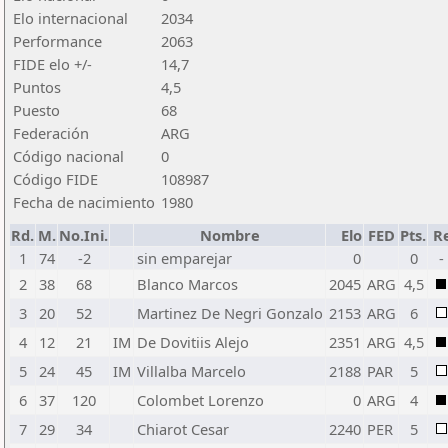
Elo internacional
2034
Performance
2063
FIDE elo +/-
14,7
Puntos
4,5
Puesto
68
Federación
ARG
Código nacional
0
Código FIDE
108987
Fecha de nacimiento
1980
Rd.
M.
No.Ini.
Nombre
Elo
FED
Pts.
Re
1
74
-2
sin emparejar
0
0
-
2
38
68
Blanco Marcos
2045
ARG
4,5
3
20
52
Martinez De Negri Gonzalo
2153
ARG
6
4
12
21
IM
De Dovitiis Alejo
2351
ARG
4,5
5
24
45
IM
Villalba Marcelo
2188
PAR
5
6
37
120
Colombet Lorenzo
0
ARG
4
7
29
34
Chiarot Cesar
2240
PER
5