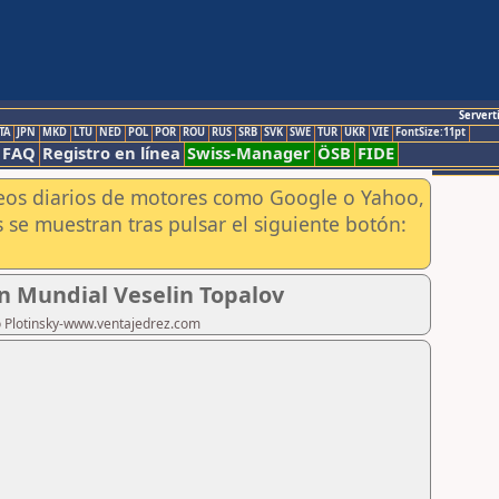
Servert
TA
JPN
MKD
LTU
NED
POL
POR
ROU
RUS
SRB
SVK
SWE
TUR
UKR
VIE
FontSize:11pt
FAQ
Registro en línea
Swiss-Manager
ÖSB
FIDE
aneos diarios de motores como Google o Yahoo,
 se muestran tras pulsar el siguiente botón:
n Mundial Veselin Topalov
ro Plotinsky-www.ventajedrez.com