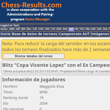
Logged on: Gast
Arabic
ARM
AZE
BIH
BUL
CAT
CHN
CRO
CZE
DEN
ENG
ESP
FAI
FIN
FRA
GER
GRE
INA
I
Inicio
Base de datos de torneos
Campeonato AUT
Imágenes
Nota: Para reducir la carga del servidor en los esc
todos los torneos finalizados hace más de 2 semanas
Blitz "Copa Vicente Lopez" con el Ex Campeo
Última actualización22.03.2013 03:39:47, Propietario/Última carga: AI Leand
Información de jugadores
Nombre
Maggiolo Elisa
Título
WIM
Ranking inicial
74
Elo
2034
Elo nacional
0