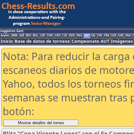
Logged on: Gast
Arabic
ARM
AZE
BIH
BUL
CAT
CHN
CRO
CZE
DEN
ENG
ESP
FAI
FIN
FRA
GER
GRE
INA
I
Inicio
Base de datos de torneos
Campeonato AUT
Imágenes
Nota: Para reducir la carga 
escaneos diarios de motor
Yahoo, todos los torneos f
semanas se muestran tras p
botón:
Blitz "Copa Vicente Lopez" con el Ex Campeo