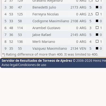
2
57
129
Gravano Alejandro
0
ARG
1,5
1
3
30
47
Benedetti Julio
2173
ARG
5
0
4
53
125
Ferreyra Nicolas
0
ARG
2,5
1
5
33
58
Codigone Maximiliano
2108
ARG
5
0
6
48
114
Arambel Gustavo
0
ARG
3
1
7
36
53
Jabie Rafael
2145
ARG
5
0
8
52
136
Merli Mariano
0
ARG
4
1
9
35
55
Vazquez Maximiliano
2134
VEN
5
0
*) Rating difference of more than 400. It was limited to 400.
Servidor de Resultados de Torneos de Ajedrez
© 2006-2026 Heinz H
Aviso legal/Condiciones de uso