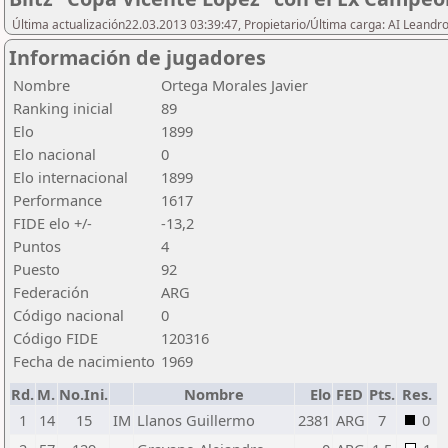
Última actualización22.03.2013 03:39:47, Propietario/Última carga: AI Leand
Información de jugadores
Nombre
Ortega Morales Javier
Ranking inicial
89
Elo
1899
Elo nacional
0
Elo internacional
1899
Performance
1617
FIDE elo +/-
-13,2
Puntos
4
Puesto
92
Federación
ARG
Código nacional
0
Código FIDE
120316
Fecha de nacimiento
1969
Rd.
M.
No.Ini.
Nombre
Elo
FED
Pts.
Res.
1
14
15
IM
Llanos Guillermo
2381
ARG
7
0