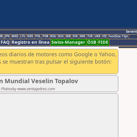
Servert
TA
JPN
MKD
LTU
NED
POL
POR
ROU
RUS
SRB
SVK
SWE
TUR
UKR
VIE
FontSize:11pt
FAQ
Registro en línea
Swiss-Manager
ÖSB
FIDE
aneos diarios de motores como Google o Yahoo,
 se muestran tras pulsar el siguiente botón:
n Mundial Veselin Topalov
ro Plotinsky-www.ventajedrez.com