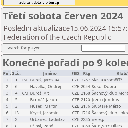
Třetí sobota červen 2024
Poslední aktualizace15.06.2024 15:57
Federation of the Czech Republic
Search for player
Konečné pořadí po 9 kole
Poř.
St.č.
Jméno
FED
Rtg
Klub/
1
1
IM
Bureš, Jaroslav
CZE
2267
Slavia Kroměříž
2
6
Havelka, Ondřej
CZE
2054
Sokol Dobrá
3
4
CM
Bureš, Vít
CZE
2168
Šachový klub Mora
4
5
Bednář, Jakub
CZE
2120
Jezdci Jundrov
5
3
Húsek, Martin
CZE
2176
ŠK Staré Město
6
13
Krystl, Jaromír
CZE
1716
Šachový klub Loko
7
2
Urbanec, Ladislav
CZE
2235
nereg.
8
8
Přibyl, René
CZE
1860
ŠK Bystrc Oilers