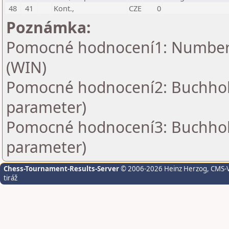
48
41
Kont.,
CZE
0
Poznámka:
Pomocné hodnocení1: Number o
(WIN)
Pomocné hodnocení2: Buchholz 
parameter)
Pomocné hodnocení3: Buchholz 
parameter)
Chess-Tournament-Results-Server
© 2006-2026 Heinz Herzog
, CMS-
tiráž