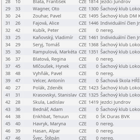
28
10
Blata, František
CZE
1814
Jezdci Jundrov
29
33
Wagner, Oto
CZE
1300
Šachový klub Loko
30
24
Zouhar, Pavel
CZE
1495
Šachový klub DM K
31
26
Fajová, Alice
CZE
1446
Individuální člen 
32
42
Kubík, Peter
CZE
0
nereg.
33
25
Kaňovský, Vladimír
CZE
1461
Individuální člen 
34
29
Seryj, Tomáš
CZE
1368
Šachový klub Loko
35
30
Rampulová, Markéta
CZE
1351
Šachový klub Loko
36
37
Blatová, Regina
CZE
0
nereg.
37
45
Mlčoušek, Hynek
CZE
0
Šachový klub Loko
38
48
Vyhňák, Pavel
CZE
0
nereg.
39
47
Velcer, Antonín
CZE
0
Šachová škola HŘ
40
27
Polák, Zdeněk
CZE
1423
Šachový klub Loko
41
31
Krasovskyi, Stanislav
CZE
1325
Šachový klub Loko
42
28
Skula, Ladislav
CZE
1419
Jezdci Jundrov
43
36
Bednář, Adam
CZE
0
Šachový klub Loko
44
38
Enkhbat, Tenuun
CZE
0
ŠK Duras BVK
45
40
Havryk, Maryna
CZE
0
nereg.
46
39
Hasan, Alpar
CZE
0
nereg.
47
46
Švec, Štěpán
CZE
0
nereg.