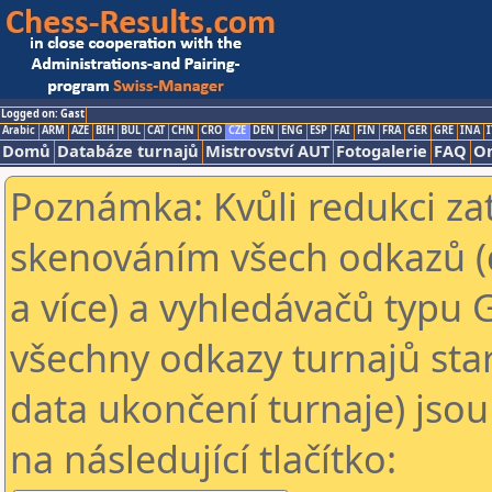
Logged on: Gast
Arabic
ARM
AZE
BIH
BUL
CAT
CHN
CRO
CZE
DEN
ENG
ESP
FAI
FIN
FRA
GER
GRE
INA
I
Domů
Databáze turnajů
Mistrovství AUT
Fotogalerie
FAQ
On
Poznámka: Kvůli redukci za
skenováním všech odkazů (
a více) a vyhledávačů typu 
všechny odkazy turnajů star
data ukončení turnaje) jsou
na následující tlačítko: