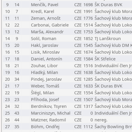
9
14
Menčík, Pavel
CZE
1698
ŠK Duras BVK
10
7
Kredl, Karel
CZE
1991
Šachový klub Mora
11
11
Zeman, Arnošt
CZE
1776
Šachový klub Mora
12
22
Carbonai, Gabriele
CZE
1514
Šachový klub Loko
13
12
Marša, Alexandr
CZE
1753
Šachový klub Loko
14
9
Solil, Roman
CZE
1852
TJ Lanškroun
15
20
Hakl, Jaroslav
CZE
1545
Šachový klub DM K
16
15
Lisik, Miroslav
CZE
1674
Šachový klub Loko
17
18
Daniel, Antonín
CZE
1584
ŠK Střelice
18
21
Zouhar, Libor
CZE
1516
Individuální člen 
19
16
Hladký, Milan
CZE
1638
Šachový klub Loko
20
34
Pindej, Jaroslav
CZE
1285
Šachový klub Loko
21
17
Weber, Tomáš
CZE
1633
ŠK Duras BVK
22
19
Šlégl, Milan
CZE
1554
Šachový klub Loko
23
23
Příhoda, Josef
CZE
1507
Šachový klub Mora
24
32
Berdnikov, Tsyren
CZE
1317
Šachový klub Loko
25
43
Marciniszyn, Michal
CZE
0
Individuální člen 
26
44
Matzner, Radomil
CZE
0
nereg.
27
35
Böhm, Ondřej
CZE
1112
Šachy Bowling Brno