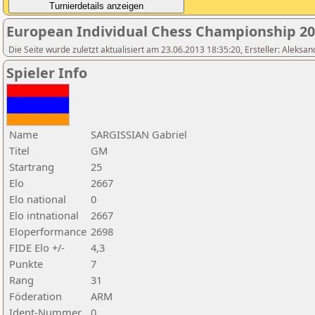
European Individual Chess Championship 2
Die Seite wurde zuletzt aktualisiert am 23.06.2013 18:35:20, Ersteller: Aleksa
Spieler Info
Name
SARGISSIAN Gabriel
Titel
GM
Startrang
25
Elo
2667
Elo national
0
Elo intnational
2667
Eloperformance
2698
FIDE Elo +/-
4,3
Punkte
7
Rang
31
Föderation
ARM
Ident-Nummer
0