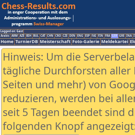
Logged on: Gast
Arabic
ARM
AZE
BIH
BUL
CAT
CHN
CRO
CZE
DEN
ENG
ESP
FAI
FIN
FRA
GER
GRE
INA
I
Home
TurnierDB
Meisterschaft
Foto-Galerie
Meldekartei
El
Hinweis: Um die Serverbel
tägliche Durchforsten aller 
Seiten und mehr) von Goog
reduzieren, werden bei alle
seit 5 Tagen beendet sind d
folgenden Knopf angezeigt