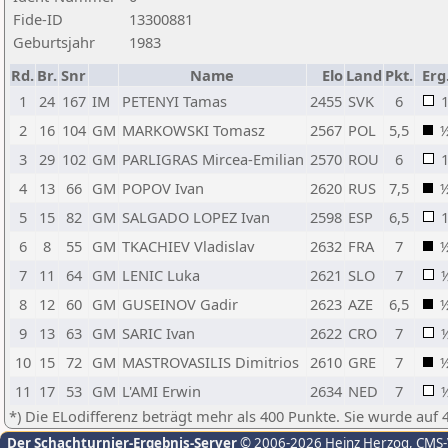
Fide-ID
13300881
Geburtsjahr
1983
Rd.
Br.
Snr
Name
Elo
Land
Pkt.
Erg
1
24
167
IM
PETENYI Tamas
2455
SVK
6
2
16
104
GM
MARKOWSKI Tomasz
2567
POL
5,5
3
29
102
GM
PARLIGRAS Mircea-Emilian
2570
ROU
6
4
13
66
GM
POPOV Ivan
2620
RUS
7,5
5
15
82
GM
SALGADO LOPEZ Ivan
2598
ESP
6,5
6
8
55
GM
TKACHIEV Vladislav
2632
FRA
7
7
11
64
GM
LENIC Luka
2621
SLO
7
8
12
60
GM
GUSEINOV Gadir
2623
AZE
6,5
9
13
63
GM
SARIC Ivan
2622
CRO
7
10
15
72
GM
MASTROVASILIS Dimitrios
2610
GRE
7
11
17
53
GM
L'AMI Erwin
2634
NED
7
*) Die ELodifferenz beträgt mehr als 400 Punkte. Sie wurde auf 
Der Schachturnier-Ergebnis-Server
© 2006-2026 Heinz Herzog
, CMS