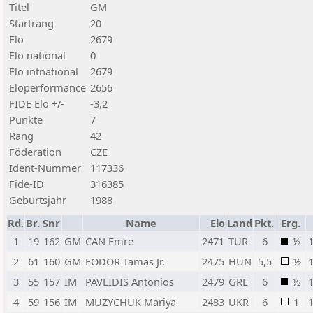
Titel
GM
Startrang
20
Elo
2679
Elo national
0
Elo intnational
2679
Eloperformance
2656
FIDE Elo +/-
-3,2
Punkte
7
Rang
42
Föderation
CZE
Ident-Nummer
117336
Fide-ID
316385
Geburtsjahr
1988
Rd.
Br.
Snr
Name
Elo
Land
Pkt.
Erg.
1
19
162
GM
CAN Emre
2471
TUR
6
½
2
61
160
GM
FODOR Tamas Jr.
2475
HUN
5,5
½
3
55
157
IM
PAVLIDIS Antonios
2479
GRE
6
½
4
59
156
IM
MUZYCHUK Mariya
2483
UKR
6
1