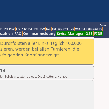
Servert
TA
JPN
MKD
LTU
NED
POL
POR
ROU
RUS
SRB
SVK
SWE
TUR
UKR
VIE
FontSize:11pt
ozahlen
FAQ
Onlineanmeldung
Swiss-Manager
ÖSB
FIDE
urchforsten aller Links (täglich 100.000
ieren, werden bei allen Turnieren, die
ch folgenden Knopf angezeigt:
013
nder Sokolski,Letzter Upload: Dipl.Ing.Heinz Herzog