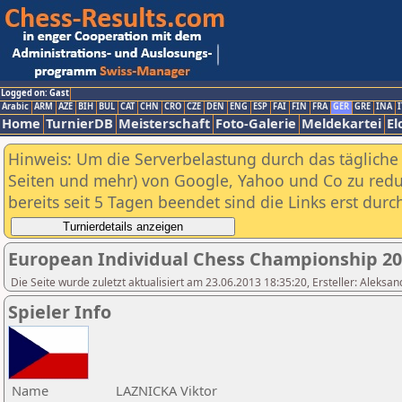
Logged on: Gast
Arabic
ARM
AZE
BIH
BUL
CAT
CHN
CRO
CZE
DEN
ENG
ESP
FAI
FIN
FRA
GER
GRE
INA
I
Home
TurnierDB
Meisterschaft
Foto-Galerie
Meldekartei
El
Hinweis: Um die Serverbelastung durch das tägliche D
Seiten und mehr) von Google, Yahoo und Co zu reduz
bereits seit 5 Tagen beendet sind die Links erst dur
European Individual Chess Championship 2
Die Seite wurde zuletzt aktualisiert am 23.06.2013 18:35:20, Ersteller: Aleksa
Spieler Info
Name
LAZNICKA Viktor