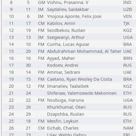
8
5
GM
Vishnu, Prasanna. V
IND
9
11
IM
Saydaliev, Saidakbar
UZB
10
6
IM
Ynojosa Aponte, Felix Jose
VEN
11
17
CM
Kabilov, Amin
TJK
12
19
FM
Sezdbekov, Ruslan
KGZ
13
13
IM
Ssegwanyi, Arthur
UGA
14
10
FM
Cunha, Lucas Aguiar
BRA
15
20
FM
Abdulrahman Mohammad, Al Taher
UAE
16
16
FM
Ayyad, Maher
BRN
17
30
Kodoev, Andrei
RUS
18
14
FM
Ammar, Sedrani
UAE
19
15
FM
Caetano, Ryan Wesley Da Costa
BRA
20
12
FM
Imanaliev, Taalaibek
KGZ
21
24
Shiferaw, Yalemzewde Mekonnen
ETH
22
22
FM
Nsubuga, Haruna
UGA
23
26
Khurkhumal, Otari
RUS
24
29
Dzapshba, Ruslan
RUS
25
18
FM
Mesfin, Leykun
ETH
26
21
CM
Eichab, Charles
NAM
27
23
Lilay, Weldu Gebru
ERI