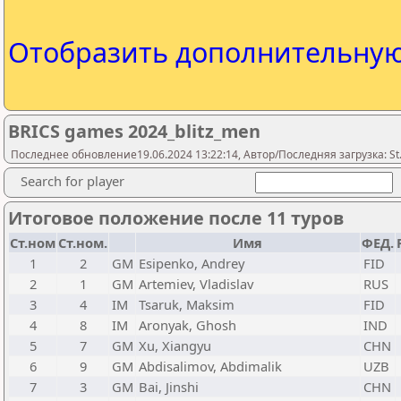
Отобразить дополнительну
BRICS games 2024_blitz_men
Последнее обновление19.06.2024 13:22:14, Автор/Последняя загрузка: St.
Search for player
Итоговое положение после 11 туров
Ст.ном
Ст.ном.
Имя
ФЕД.
1
2
GM
Esipenko, Andrey
FID
2
1
GM
Artemiev, Vladislav
RUS
3
4
IM
Tsaruk, Maksim
FID
4
8
IM
Aronyak, Ghosh
IND
5
7
GM
Xu, Xiangyu
CHN
6
9
GM
Abdisalimov, Abdimalik
UZB
7
3
GM
Bai, Jinshi
CHN