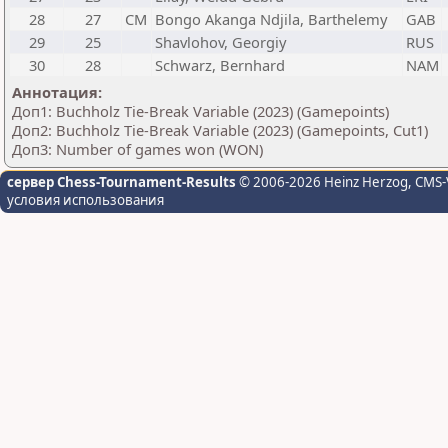
28
27
CM
Bongo Akanga Ndjila, Barthelemy
GAB
29
25
Shavlohov, Georgiy
RUS
30
28
Schwarz, Bernhard
NAM
Аннотация:
Доп1: Buchholz Tie-Break Variable (2023) (Gamepoints)
Доп2: Buchholz Tie-Break Variable (2023) (Gamepoints, Cut1)
Доп3: Number of games won (WON)
сервер Chess-Tournament-Results
© 2006-2026 Heinz Herzog
, CMS-
условия использования