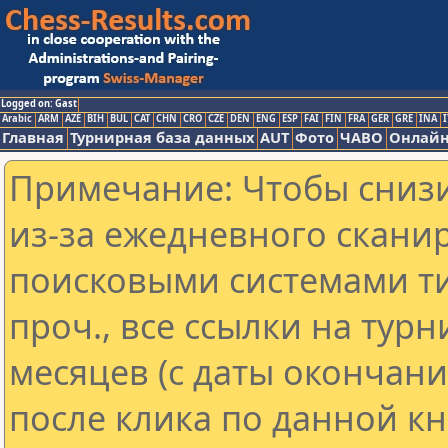
Logged on: Gast
Arabic
ARM
AZE
BIH
BUL
CAT
CHN
CRO
CZE
DEN
ENG
ESP
FAI
FIN
FRA
GER
GRE
INA
I
Главная
Турнирная база данных
AUT
Фото
ЧАВО
Онлайн
Примечание: Чтобы снизи
из-за ежедневного скани
поисковыми системами ти
проч., все ссылки на тур
месяцев (с даты окончан
после клика по данной кн