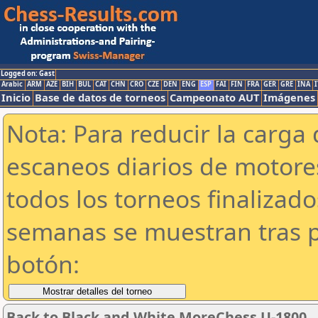
Logged on: Gast
Arabic
ARM
AZE
BIH
BUL
CAT
CHN
CRO
CZE
DEN
ENG
ESP
FAI
FIN
FRA
GER
GRE
INA
I
Inicio
Base de datos de torneos
Campeonato AUT
Imágenes
Nota: Para reducir la carga 
escaneos diarios de motor
todos los torneos finalizad
semanas se muestran tras p
botón:
Back to Black and White MoreChess U-1800