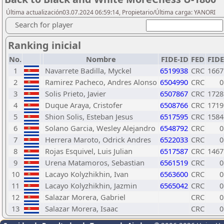
Última actualización03.07.2024 06:59:14, Propietario/Última carga: YANORI
Search for player
Ranking inicial
No.
Nombre
FIDE-ID
FED
FIDE
1
Navarrete Badilla, Myckel
6519938
CRC
1667
2
Ramirez Pacheco, Andres Alonso
6504990
CRC
0
3
Solis Prieto, Javier
6507867
CRC
1728
4
Duque Araya, Cristofer
6508766
CRC
1719
5
Shion Solis, Esteban Jesus
6517595
CRC
1584
6
Solano Garcia, Wesley Alejandro
6548792
CRC
0
7
Herrera Maroto, Odrick Andres
6522033
CRC
0
8
Rojas Esquivel, Luis Julian
6517587
CRC
1467
9
Urena Matamoros, Sebastian
6561519
CRC
0
10
Lacayo Kolyzhikhin, Ivan
6563600
CRC
0
11
Lacayo Kolyzhikhin, Jazmin
6565042
CRC
0
12
Salazar Morera, Gabriel
CRC
0
13
Salazar Morera, Isaac
CRC
0