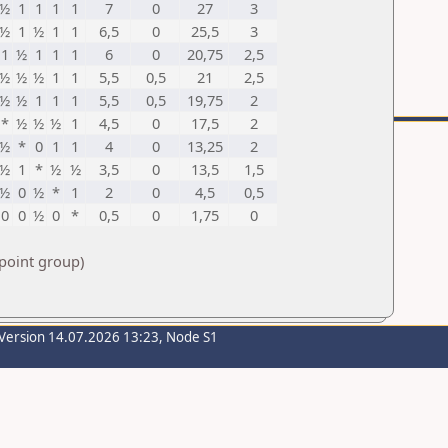
½
1
1
1
1
7
0
27
3
½
1
½
1
1
6,5
0
25,5
3
1
½
1
1
1
6
0
20,75
2,5
½
½
½
1
1
5,5
0,5
21
2,5
½
½
1
1
1
5,5
0,5
19,75
2
*
½
½
½
1
4,5
0
17,5
2
½
*
0
1
1
4
0
13,25
2
½
1
*
½
½
3,5
0
13,5
1,5
½
0
½
*
1
2
0
4,5
0,5
0
0
½
0
*
0,5
0
1,75
0
 point group)
Version 14.07.2026 13:23, Node S1