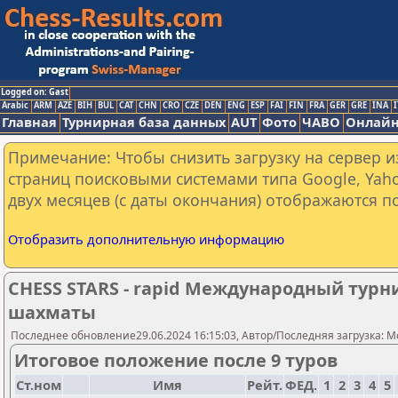
Logged on: Gast
Arabic
ARM
AZE
BIH
BUL
CAT
CHN
CRO
CZE
DEN
ENG
ESP
FAI
FIN
FRA
GER
GRE
INA
I
Главная
Турнирная база данных
AUT
Фото
ЧАВО
Онлайн
Примечание: Чтобы снизить загрузку на сервер и
страниц поисковыми системами типа Google, Yaho
двух месяцев (с даты окончания) отображаются по
Отобразить дополнительную информацию
CHESS STARS - rapid Международный тур
шахматы
Последнее обновление29.06.2024 16:15:03, Автор/Последняя загрузка: Mo
Итоговое положение после 9 туров
Ст.ном
Имя
Рейт.
ФЕД.
1
2
3
4
5