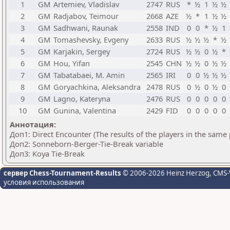
1
GM
Artemiev, Vladislav
2747
RUS
*
½
1
½
½
2
GM
Radjabov, Teimour
2668
AZE
½
*
1
½
½
3
GM
Sadhwani, Raunak
2558
IND
0
0
*
½
1
4
GM
Tomashevsky, Evgeny
2633
RUS
½
½
½
*
½
5
GM
Karjakin, Sergey
2724
RUS
½
½
0
½
*
6
GM
Hou, Yifan
2545
CHN
½
½
0
½
½
7
GM
Tabatabaei, M. Amin
2565
IRI
0
0
½
½
½
8
GM
Goryachkina, Aleksandra
2478
RUS
0
½
0
½
0
9
GM
Lagno, Kateryna
2476
RUS
0
0
0
0
0
10
GM
Gunina, Valentina
2429
FID
0
0
0
0
0
Аннотация:
Доп1: Direct Encounter (The results of the players in the same
Доп2: Sonneborn-Berger-Tie-Break variable
Доп3: Koya Tie-Break
сервер Chess-Tournament-Results
© 2006-2026 Heinz Herzog
, CMS-
условия использования