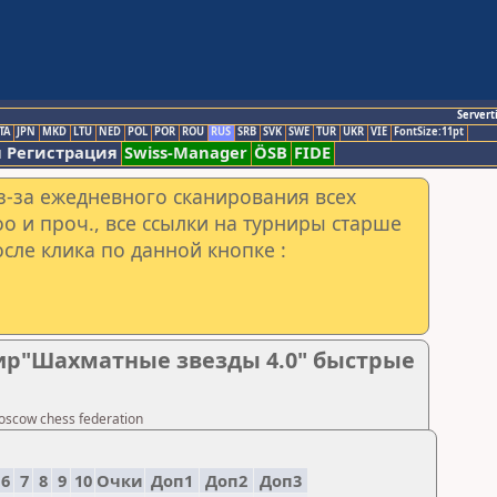
Servert
TA
JPN
MKD
LTU
NED
POL
POR
ROU
RUS
SRB
SVK
SWE
TUR
UKR
VIE
FontSize:11pt
 Регистрация
Swiss-Manager
ÖSB
FIDE
з-за ежедневного сканирования всех
o и проч., все ссылки на турниры старше
сле клика по данной кнопке :
нир"Шахматные звезды 4.0" быстрые
scow chess federation
6
7
8
9
10
Очки
Доп1
Доп2
Доп3