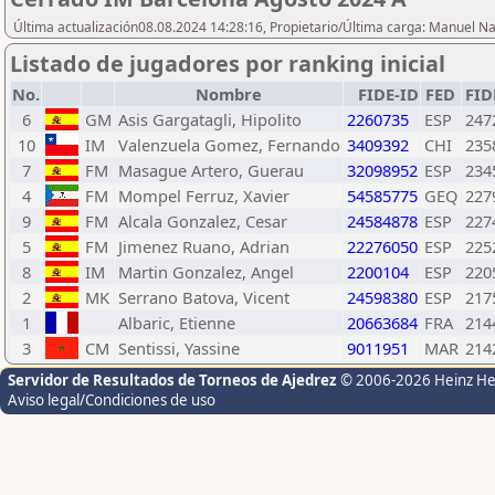
Última actualización08.08.2024 14:28:16, Propietario/Última carga: Manuel N
Listado de jugadores por ranking inicial
No.
Nombre
FIDE-ID
FED
FID
6
GM
Asis Gargatagli, Hipolito
2260735
ESP
247
10
IM
Valenzuela Gomez, Fernando
3409392
CHI
235
7
FM
Masague Artero, Guerau
32098952
ESP
234
4
FM
Mompel Ferruz, Xavier
54585775
GEQ
227
9
FM
Alcala Gonzalez, Cesar
24584878
ESP
227
5
FM
Jimenez Ruano, Adrian
22276050
ESP
225
8
IM
Martin Gonzalez, Angel
2200104
ESP
220
2
MK
Serrano Batova, Vicent
24598380
ESP
217
1
Albaric, Etienne
20663684
FRA
214
3
CM
Sentissi, Yassine
9011951
MAR
214
Servidor de Resultados de Torneos de Ajedrez
© 2006-2026 Heinz H
Aviso legal/Condiciones de uso