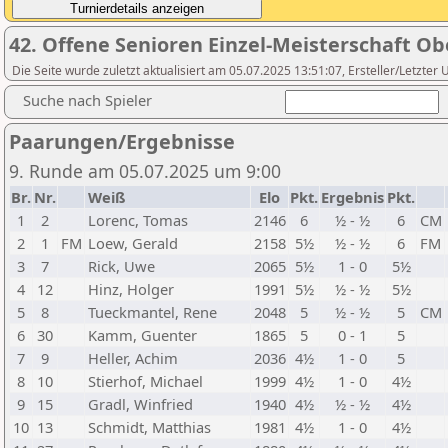
42. Offene Senioren Einzel-Meisterschaft O
Die Seite wurde zuletzt aktualisiert am 05.07.2025 13:51:07, Ersteller/Letzt
Suche nach Spieler
Paarungen/Ergebnisse
9. Runde am 05.07.2025 um 9:00
Br.
Nr.
Weiß
Elo
Pkt.
Ergebnis
Pkt.
1
2
Lorenc, Tomas
2146
6
½ - ½
6
CM
2
1
FM
Loew, Gerald
2158
5½
½ - ½
6
FM
3
7
Rick, Uwe
2065
5½
1 - 0
5½
4
12
Hinz, Holger
1991
5½
½ - ½
5½
5
8
Tueckmantel, Rene
2048
5
½ - ½
5
CM
6
30
Kamm, Guenter
1865
5
0 - 1
5
7
9
Heller, Achim
2036
4½
1 - 0
5
8
10
Stierhof, Michael
1999
4½
1 - 0
4½
9
15
Gradl, Winfried
1940
4½
½ - ½
4½
10
13
Schmidt, Matthias
1981
4½
1 - 0
4½