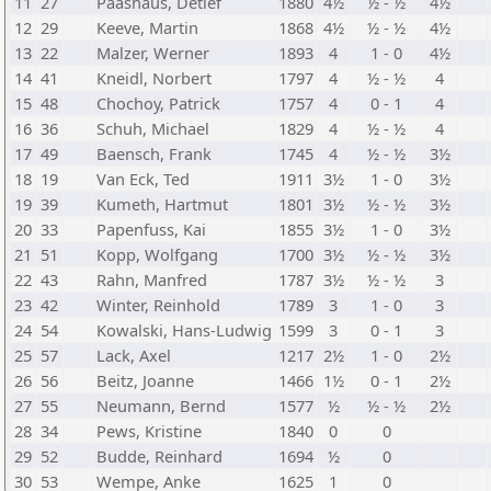
11
27
Paashaus, Detlef
1880
4½
½ - ½
4½
12
29
Keeve, Martin
1868
4½
½ - ½
4½
13
22
Malzer, Werner
1893
4
1 - 0
4½
14
41
Kneidl, Norbert
1797
4
½ - ½
4
15
48
Chochoy, Patrick
1757
4
0 - 1
4
16
36
Schuh, Michael
1829
4
½ - ½
4
17
49
Baensch, Frank
1745
4
½ - ½
3½
18
19
Van Eck, Ted
1911
3½
1 - 0
3½
19
39
Kumeth, Hartmut
1801
3½
½ - ½
3½
20
33
Papenfuss, Kai
1855
3½
1 - 0
3½
21
51
Kopp, Wolfgang
1700
3½
½ - ½
3½
22
43
Rahn, Manfred
1787
3½
½ - ½
3
23
42
Winter, Reinhold
1789
3
1 - 0
3
24
54
Kowalski, Hans-Ludwig
1599
3
0 - 1
3
25
57
Lack, Axel
1217
2½
1 - 0
2½
26
56
Beitz, Joanne
1466
1½
0 - 1
2½
27
55
Neumann, Bernd
1577
½
½ - ½
2½
28
34
Pews, Kristine
1840
0
0
29
52
Budde, Reinhard
1694
½
0
30
53
Wempe, Anke
1625
1
0