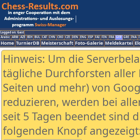
Logged on: Gast
Arabic
ARM
AZE
BIH
BUL
CAT
CHN
CRO
CZE
DEN
ENG
ESP
FAI
FIN
FRA
GER
GRE
INA
I
Home
TurnierDB
Meisterschaft
Foto-Galerie
Meldekartei
El
Hinweis: Um die Serverbel
tägliche Durchforsten aller 
Seiten und mehr) von Goog
reduzieren, werden bei alle
seit 5 Tagen beendet sind d
folgenden Knopf angezeigt