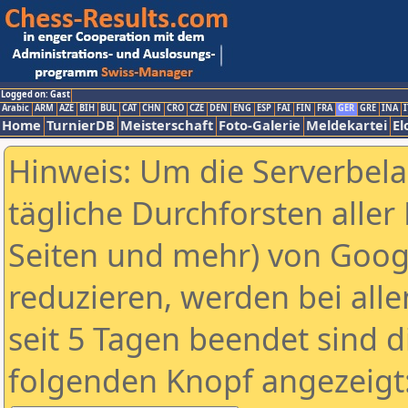
Logged on: Gast
Arabic
ARM
AZE
BIH
BUL
CAT
CHN
CRO
CZE
DEN
ENG
ESP
FAI
FIN
FRA
GER
GRE
INA
I
Home
TurnierDB
Meisterschaft
Foto-Galerie
Meldekartei
El
Hinweis: Um die Serverbel
tägliche Durchforsten aller 
Seiten und mehr) von Goog
reduzieren, werden bei alle
seit 5 Tagen beendet sind d
folgenden Knopf angezeigt