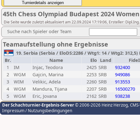
45th Chess Olympiad Budapest 2024 Women
Die Seite wurde zuletzt aktualisiert am 22.09.2024 17:19:06, Ersteller: Dipl.I
Suche nach Spieler oder Team
Teamaufstellung ohne Ergebnisse
19. Serbia (Serbia / EloDS:2286 / Wtg1: 14 / Wtg2: 312,5) 
Br.
Name
Elo
Land
Fide
1
IM
Injac, Teodora
2425
SRB
932400
2
WGM
Gajcin, Marina
2253
SRB
949086
3
WIM
Velikic, Adela
2260
SRB
913553
4
WGM
Mandura, Tijana
2207
SRB
16500270
5
WGM
Eric, Jovana
2162
SRB
938238
Der Schachturnier-Ergebnis-Server
© 2006-2026 Heinz Herzog
, CMS
Impressum / Nutzungsbedingungen