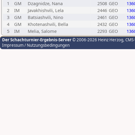
1
GM
Dzagnidze, Nana
2508
GEO
136
2
IM
Javakhishvili, Lela
2446
GEO
136
3
GM
Batsiashvili, Nino
2461
GEO
136
4
GM
Khotenashvili, Bella
2432
GEO
136
5
IM
Melia, Salome
2293
GEO
136
Der Schachturnier-Ergebnis-Server
© 2006-2026 Heinz Herzog
, CMS
Impressum / Nutzungsbedingungen