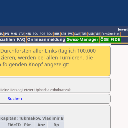
Servert
TA
JPN
MKD
LTU
NED
POL
POR
ROU
RUS
SRB
SVK
SWE
TUR
UKR
VIE
FontSize:11pt
ozahlen
FAQ
Onlineanmeldung
Swiss-Manager
ÖSB
FIDE
urchforsten aller Links (täglich 100.000
ieren, werden bei allen Turnieren, die
ch folgenden Knopf angezeigt:
ng.Heinz Herzog,Letzter Upload: alexholowczak
Suchen
) Kapitän: Tukmakov, Vladimir B
FideID
Pkt.
Anz
Rp