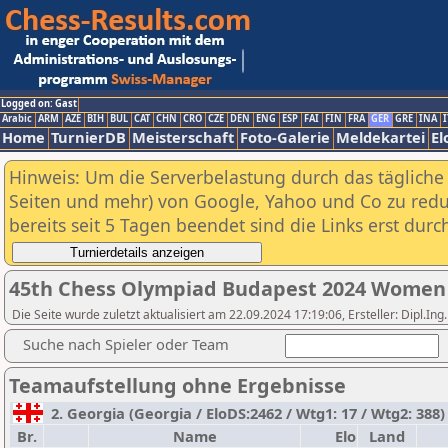
Logged on: Gast
Arabic
ARM
AZE
BIH
BUL
CAT
CHN
CRO
CZE
DEN
ENG
ESP
FAI
FIN
FRA
GER
GRE
INA
I
Home
TurnierDB
Meisterschaft
Foto-Galerie
Meldekartei
El
Hinweis: Um die Serverbelastung durch das tägliche D
Seiten und mehr) von Google, Yahoo und Co zu reduz
bereits seit 5 Tagen beendet sind die Links erst dur
45th Chess Olympiad Budapest 2024 Women
Die Seite wurde zuletzt aktualisiert am 22.09.2024 17:19:06, Ersteller: Dipl.I
Suche nach Spieler oder Team
Teamaufstellung ohne Ergebnisse
2. Georgia (Georgia / EloDS:2462 / Wtg1: 17 / Wtg2: 388
Br.
Name
Elo
Land