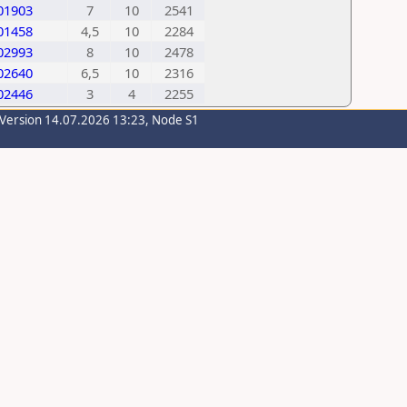
01903
7
10
2541
01458
4,5
10
2284
02993
8
10
2478
02640
6,5
10
2316
02446
3
4
2255
-Version 14.07.2026 13:23, Node S1