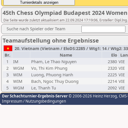
45th Chess Olympiad Budapest 2024 Women
Die Seite wurde zuletzt aktualisiert am 22.09.2024 17:19:06, Ersteller: Dipl.I
Suche nach Spieler oder Team
Teamaufstellung ohne Ergebnisse
20. Vietnam (Vietnam / EloDS:2285 / Wtg1: 14 / Wtg2: 
Br.
Name
Elo
La
1
IM
Pham, Le Thao Nguyen
2380
VIE
2
WGM
Vo, Thi Kim Phung
2320
VIE
3
WIM
Luong, Phuong Hanh
2225
VIE
4
WIM
Bach, Ngoc Thuy Duong
2214
VIE
5
WGM
Le, Thanh Tu
2092
VIE
Der Schachturnier-Ergebnis-Server
© 2006-2026 Heinz Herzog
, CMS
Impressum / Nutzungsbedingungen