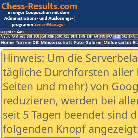
Logged on: Gast
Arabic
ARM
AZE
BIH
BUL
CAT
CHN
CRO
CZE
DEN
ENG
ESP
FAI
FIN
FRA
GER
GRE
INA
I
Home
TurnierDB
Meisterschaft
Foto-Galerie
Meldekartei
El
Hinweis: Um die Serverbel
tägliche Durchforsten aller 
Seiten und mehr) von Goog
reduzieren, werden bei alle
seit 5 Tagen beendet sind d
folgenden Knopf angezeigt