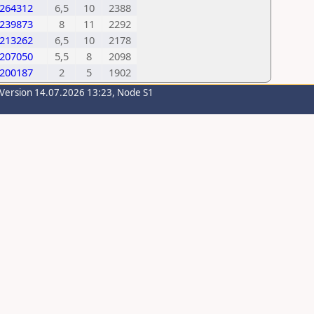
264312
6,5
10
2388
239873
8
11
2292
213262
6,5
10
2178
207050
5,5
8
2098
200187
2
5
1902
-Version 14.07.2026 13:23, Node S1