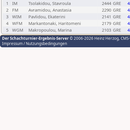
1
IM
Tsolakidou, Stavroula
2444
GRE
4
2
FM
Avramidou, Anastasia
2290
GRE
4
3
WIM
Pavlidou, Ekaterini
2141
GRE
4
4
WFM
Markantonaki, Haritomeni
2179
GRE
4
5
WGM
Makropoulou, Marina
2103
GRE
4
Der Schachturnier-Ergebnis-Server
© 2006-2026 Heinz Herzog
, CMS
Impressum / Nutzungsbedingungen