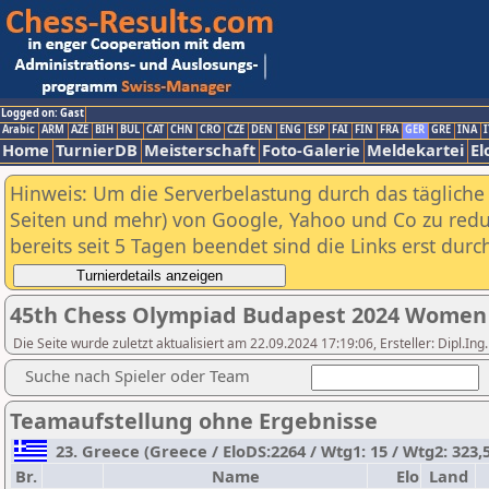
Logged on: Gast
Arabic
ARM
AZE
BIH
BUL
CAT
CHN
CRO
CZE
DEN
ENG
ESP
FAI
FIN
FRA
GER
GRE
INA
I
Home
TurnierDB
Meisterschaft
Foto-Galerie
Meldekartei
El
Hinweis: Um die Serverbelastung durch das tägliche D
Seiten und mehr) von Google, Yahoo und Co zu reduz
bereits seit 5 Tagen beendet sind die Links erst dur
45th Chess Olympiad Budapest 2024 Women
Die Seite wurde zuletzt aktualisiert am 22.09.2024 17:19:06, Ersteller: Dipl.I
Suche nach Spieler oder Team
Teamaufstellung ohne Ergebnisse
23. Greece (Greece / EloDS:2264 / Wtg1: 15 / Wtg2: 323,5
Br.
Name
Elo
Land