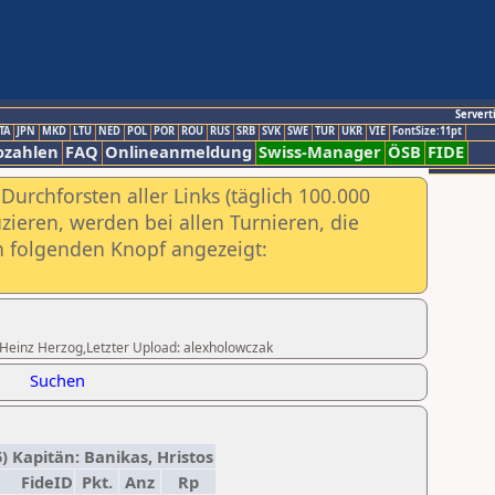
Servert
TA
JPN
MKD
LTU
NED
POL
POR
ROU
RUS
SRB
SVK
SWE
TUR
UKR
VIE
FontSize:11pt
ozahlen
FAQ
Onlineanmeldung
Swiss-Manager
ÖSB
FIDE
urchforsten aller Links (täglich 100.000
ieren, werden bei allen Turnieren, die
ch folgenden Knopf angezeigt:
ng.Heinz Herzog,Letzter Upload: alexholowczak
Suchen
) Kapitän: Banikas, Hristos
FideID
Pkt.
Anz
Rp