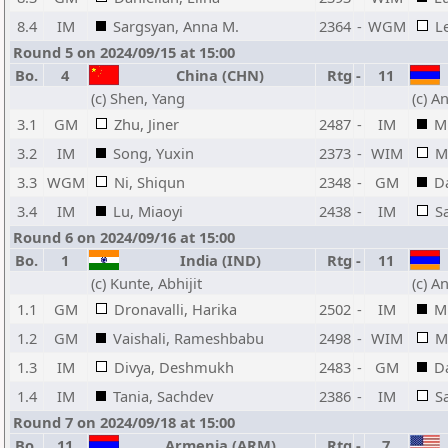
8.4
IM
Sargsyan, Anna M.
2364
-
WGM
L
Round 5 on 2024/09/15 at 15:00
Bo.
4
China (CHN)
Rtg
-
11
(c) Shen, Yang
(c) A
3.1
GM
Zhu, Jiner
2487
-
IM
Mk
3.2
IM
Song, Yuxin
2373
-
WIM
M
3.3
WGM
Ni, Shiqun
2348
-
GM
Da
3.4
IM
Lu, Miaoyi
2438
-
IM
S
Round 6 on 2024/09/16 at 15:00
Bo.
1
India (IND)
Rtg
-
11
(c) Kunte, Abhijit
(c) A
1.1
GM
Dronavalli, Harika
2502
-
IM
Mk
1.2
GM
Vaishali, Rameshbabu
2498
-
WIM
M
1.3
IM
Divya, Deshmukh
2483
-
GM
Da
1.4
IM
Tania, Sachdev
2386
-
IM
S
Round 7 on 2024/09/18 at 15:00
Bo.
11
Armenia (ARM)
Rtg
-
7
U