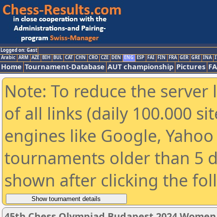
Logged on: Gast
Arabic
ARM
AZE
BIH
BUL
CAT
CHN
CRO
CZE
DEN
ENG
ESP
FAI
FIN
FRA
GER
GRE
INA
I
Home
Tournament-Database
AUT championship
Pictures
F
Note: To reduce the server 
of all links (daily 100.000 s
engines like Google, Yahoo a
tournaments older than 5 d
shown after clicking the fo
45th Chess Olympiad Budapest 2024 Women