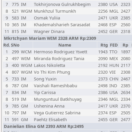
7
775
IM
Tokhirjonova Gulrukhbegim
2380
USA
2323
8
521
WGM
Munkhzul Turmunkh
2256
MGL
2427
9
583
IM
Osmak Yuliia
2471
UKR
2385
10
365
IM
Khademalsharieh Sarasadat
2468
ESP
2560
11
815
IM
Wagner Dinara
2452
GER
2318
Mkrtchyan Mariam WIM 2328 ARM Rp:2309
Rd.
SNo
Name
Rtg
FED
Rp
1
299
WCM
Hermoso Rodriguez Ysvett
1943
TTO
1897
2
497
WIM
Miranda Rodriguez Tania
2090
MEX
2080
3
400
WGM
Lakos Nikoletta
2192
HUN
2117
4
807
WGM
Vo Thi Kim Phung
2320
VIE
2308
5
733
IM
Song Yuxin
2373
CHN
2467
6
787
GM
Vaishali Rameshbabu
2498
IND
2385
7
834
IM
Yip Carissa
2386
USA
2634
8
519
IM
Munguntuul Batkhuyag
2346
MGL
2334
9
785
GM
Ushenina Anna
2417
UKR
2370
10
797
IM
Vega Gutierrez Sabrina
2374
ESP
2505
11
591
GM
Paehtz Elisabeth
2455
GER
2477
Danielian Elina GM 2393 ARM Rp:2495