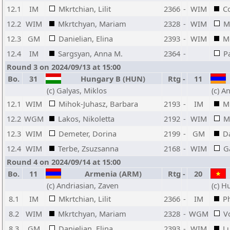
12.1
IM
Mkrtchian, Lilit
2366
-
WIM
Co
12.2
WIM
Mkrtchyan, Mariam
2328
-
WIM
M
12.3
GM
Danielian, Elina
2393
-
WIM
Me
12.4
IM
Sargsyan, Anna M.
2364
-
Pa
Round 3 on 2024/09/13 at 15:00
Bo.
31
Hungary B (HUN)
Rtg
-
11
(c) Galyas, Miklos
(c) A
12.1
WIM
Mihok-Juhasz, Barbara
2193
-
IM
Mk
12.2
WGM
Lakos, Nikoletta
2192
-
WIM
M
12.3
WIM
Demeter, Dorina
2199
-
GM
Da
12.4
WIM
Terbe, Zsuzsanna
2168
-
WIM
G
Round 4 on 2024/09/14 at 15:00
Bo.
11
Armenia (ARM)
Rtg
-
20
(c) Andriasian, Zaven
(c) 
8.1
IM
Mkrtchian, Lilit
2366
-
IM
P
8.2
WIM
Mkrtchyan, Mariam
2328
-
WGM
V
8.3
GM
Danielian, Elina
2393
-
WIM
L