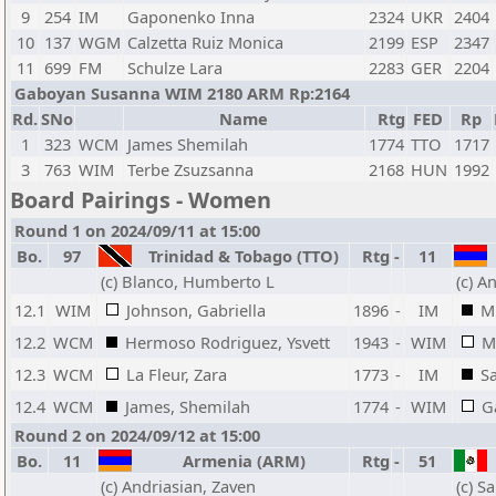
9
254
IM
Gaponenko Inna
2324
UKR
2404
10
137
WGM
Calzetta Ruiz Monica
2199
ESP
2347
11
699
FM
Schulze Lara
2283
GER
2204
Gaboyan Susanna WIM 2180 ARM Rp:2164
Rd.
SNo
Name
Rtg
FED
Rp
1
323
WCM
James Shemilah
1774
TTO
1717
3
763
WIM
Terbe Zsuzsanna
2168
HUN
1992
Board Pairings - Women
Round 1 on 2024/09/11 at 15:00
Bo.
97
Trinidad & Tobago (TTO)
Rtg
-
11
(c) Blanco, Humberto L
(c) A
12.1
WIM
Johnson, Gabriella
1896
-
IM
Mk
12.2
WCM
Hermoso Rodriguez, Ysvett
1943
-
WIM
M
12.3
WCM
La Fleur, Zara
1773
-
IM
S
12.4
WCM
James, Shemilah
1774
-
WIM
G
Round 2 on 2024/09/12 at 15:00
Bo.
11
Armenia (ARM)
Rtg
-
51
(c) Andriasian, Zaven
(c) S