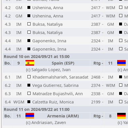
4.2
GM
Ushenina, Anna
2417
-
WIM
M
4.2
GM
Ushenina, Anna
2417
-
WIM
M
4.3
IM
Buksa, Nataliya
2387
-
GM
Da
4.3
IM
Buksa, Nataliya
2387
-
GM
Da
4.4
IM
Gaponenko, Inna
2324
-
IM
S
4.4
IM
Gaponenko, Inna
2324
-
IM
S
Round 10 on 2024/09/21 at 15:00
Bo.
9
Spain (ESP)
Rtg
-
11
(c) Salgado Lopez, Ivan
(c) A
6.1
IM
Khademalsharieh, Sarasadat
2468
-
IM
Mk
6.2
IM
Vega Gutierrez, Sabrina
2374
-
WIM
M
6.3
IM
Matnadze Bujiashvili, Ann
2338
-
GM
Da
6.4
WGM
Calzetta Ruiz, Monica
2199
-
IM
S
Round 11 on 2024/09/22 at 11:00
Bo.
11
Armenia (ARM)
Rtg
-
8
(c) Andriasian, Zaven
(c) Y