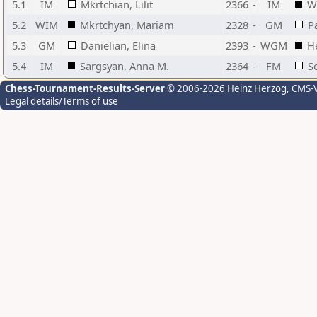
5.1
IM
Mkrtchian, Lilit
2366
-
IM
W
5.2
WIM
Mkrtchyan, Mariam
2328
-
GM
P
5.3
GM
Danielian, Elina
2393
-
WGM
H
5.4
IM
Sargsyan, Anna M.
2364
-
FM
S
Chess-Tournament-Results-Server
© 2006-2026 Heinz Herzog
, CMS-
Legal details/Terms of use