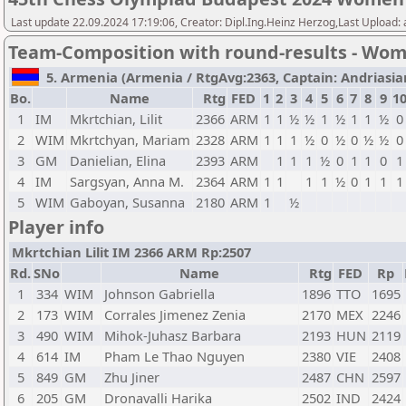
Last update 22.09.2024 17:19:06, Creator: Dipl.Ing.Heinz Herzog,Last Upload:
Team-Composition with round-results - Wo
5. Armenia (Armenia / RtgAvg:2363, Captain: Andriasian,
Bo.
Name
Rtg
FED
1
2
3
4
5
6
7
8
9
1
1
IM
Mkrtchian, Lilit
2366
ARM
1
1
½
½
1
½
1
1
½
0
2
WIM
Mkrtchyan, Mariam
2328
ARM
1
1
1
½
0
½
0
½
½
0
3
GM
Danielian, Elina
2393
ARM
1
1
1
½
0
1
1
0
1
4
IM
Sargsyan, Anna M.
2364
ARM
1
1
1
1
½
0
1
1
1
5
WIM
Gaboyan, Susanna
2180
ARM
1
½
Player info
Mkrtchian Lilit IM 2366 ARM Rp:2507
Rd.
SNo
Name
Rtg
FED
Rp
1
334
WIM
Johnson Gabriella
1896
TTO
1695
2
173
WIM
Corrales Jimenez Zenia
2170
MEX
2246
3
490
WIM
Mihok-Juhasz Barbara
2193
HUN
2119
4
614
IM
Pham Le Thao Nguyen
2380
VIE
2408
5
849
GM
Zhu Jiner
2487
CHN
2597
6
205
GM
Dronavalli Harika
2502
IND
2424