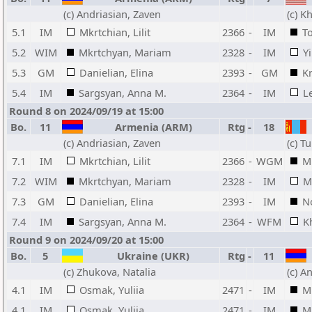
(c) Andriasian, Zaven
(c) K
5.1
IM
Mkrtchian, Lilit
2366
-
IM
T
5.2
WIM
Mkrtchyan, Mariam
2328
-
IM
Yi
5.3
GM
Danielian, Elina
2393
-
GM
Kr
5.4
IM
Sargsyan, Anna M.
2364
-
IM
Le
Round 8 on 2024/09/19 at 15:00
Bo.
11
Armenia (ARM)
Rtg
-
18
(c) Andriasian, Zaven
(c) 
7.1
IM
Mkrtchian, Lilit
2366
-
WGM
M
7.2
WIM
Mkrtchyan, Mariam
2328
-
IM
M
7.3
GM
Danielian, Elina
2393
-
IM
N
7.4
IM
Sargsyan, Anna M.
2364
-
WFM
K
Round 9 on 2024/09/20 at 15:00
Bo.
5
Ukraine (UKR)
Rtg
-
11
(c) Zhukova, Natalia
(c) A
4.1
IM
Osmak, Yuliia
2471
-
IM
Mk
4.1
IM
Osmak, Yuliia
2471
-
IM
Mk