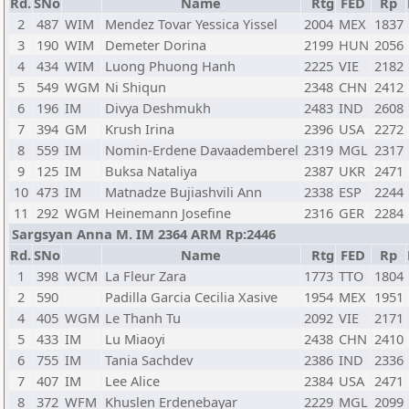
Rd.
SNo
Name
Rtg
FED
Rp
2
487
WIM
Mendez Tovar Yessica Yissel
2004
MEX
1837
3
190
WIM
Demeter Dorina
2199
HUN
2056
4
434
WIM
Luong Phuong Hanh
2225
VIE
2182
5
549
WGM
Ni Shiqun
2348
CHN
2412
6
196
IM
Divya Deshmukh
2483
IND
2608
7
394
GM
Krush Irina
2396
USA
2272
8
559
IM
Nomin-Erdene Davaademberel
2319
MGL
2317
9
125
IM
Buksa Nataliya
2387
UKR
2471
10
473
IM
Matnadze Bujiashvili Ann
2338
ESP
2244
11
292
WGM
Heinemann Josefine
2316
GER
2284
Sargsyan Anna M. IM 2364 ARM Rp:2446
Rd.
SNo
Name
Rtg
FED
Rp
1
398
WCM
La Fleur Zara
1773
TTO
1804
2
590
Padilla Garcia Cecilia Xasive
1954
MEX
1951
4
405
WGM
Le Thanh Tu
2092
VIE
2171
5
433
IM
Lu Miaoyi
2438
CHN
2410
6
755
IM
Tania Sachdev
2386
IND
2336
7
407
IM
Lee Alice
2384
USA
2471
8
372
WFM
Khuslen Erdenebayar
2229
MGL
2099