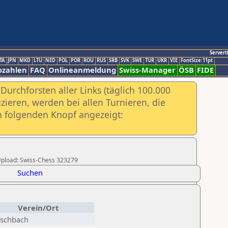
Servert
TA
JPN
MKD
LTU
NED
POL
POR
ROU
RUS
SRB
SVK
SWE
TUR
UKR
VIE
FontSize:11pt
ozahlen
FAQ
Onlineanmeldung
Swiss-Manager
ÖSB
FIDE
urchforsten aller Links (täglich 100.000
ieren, werden bei allen Turnieren, die
ch folgenden Knopf angezeigt:
r Upload: Swiss-Chess 323279
Suchen
Verein/Ort
ischbach