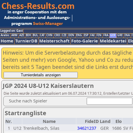
Logged on: Gast
Arabic
ARM
AZE
BIH
BUL
CAT
CHN
CRO
CZE
DEN
ENG
ESP
FAI
FIN
FRA
GER
GRE
INA
I
Home
TurnierDB
Meisterschaft
Foto-Galerie
Meldekartei
El
Hinweis: Um die Serverbelastung durch das tägliche D
Seiten und mehr) von Google, Yahoo und Co zu reduz
bereits seit 5 Tagen beendet sind die Links erst dur
JGP 2024 U8-U12 Kaiserslautern
Die Seite wurde zuletzt aktualisiert am 06.07.2024 17:30:12, Ersteller/Letzte
Suche nach Spieler
Startrangliste
Nr.
Name
FideID
Land
Elo
1
U12
Trenkelbach, Silas
34621237
GER
1686
SV F