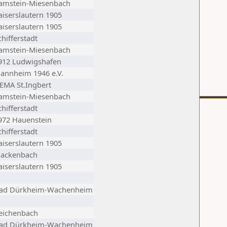
amstein-Miesenbach
aiserslautern 1905
aiserslautern 1905
chifferstadt
amstein-Miesenbach
912 Ludwigshafen
annheim 1946 e.V.
EMA St.Ingbert
amstein-Miesenbach
chifferstadt
972 Hauenstein
chifferstadt
aiserslautern 1905
ackenbach
aiserslautern 1905
Bad Dürkheim-Wachenheim
eichenbach
Bad Dürkheim-Wachenheim