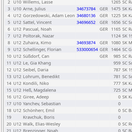
2
U10
Willems, Lasse
1265
SC R
3
U10
Arne, Julius
34673784
GER
1475
SK K
4
U12
Gorzedowski, Adam Leon
34680136
GER
1225
SK K
5
U12
Sattel, Vincent
34696652
GER
1656
SC S
6
U12
Pascual, Noah
GER
1165
SC R
7
U12
Poltorak, Nazar
1124
SK 1
8
U12
Zuhaira, Kimo
34693874
GER
1080
SK M
9
U12
Schellinger, Florian
533000654
GER
1464
SC G
10
U12
Süßdorf, Can
GER
985
SC R
11
U12
Le, Gia Khang
959
SC S
12
U12
Seibel, Daria
787
SK 1
13
U12
Lohrum, Benedikt
781
SC S
14
U12
Kondili, Niko
777
SK K
15
U12
Heß, Magdalena
725
SC M
16
U12
Giree, Adeep
0
SK K
17
U10
Yanchev, Sebastian
0
18
U12
Schönherr, Emil
0
SC 
19
Kravchuk, Boris
0
20
U12
Walk, Elias-Wesley
0
SC R
21
U12
Brenzinger, Noah
0
SC 