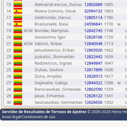
15
Aleksandravicius, Darius
12802689
1805
16
Rivera Comino, Oscar
32094132
1803
17
Gedmintas, Darius
12805114
1780
18
Braziunaite, Rasa
24596841
1770
w
19
ACM
Bondar, Martynas
12842745
1746
20
Gerasimov, Igor
12828106
1720
21
ACM
Sakinis, Rokas
12840548
1713
22
Januskevicius, Erikas
12863920
1662
23
Juskaitis, Skomantas
12822442
1659
24
Radzevicius, Sigitas
12849847
1647
25
Ziukas, Saulius
12817899
1636
26
Ziura, Arvydas
12828513
1617
27
Isajevaite, Gabija
12844322
1588
w
28
Barsciauskas, Gintautas
12802590
1559
29
Jasas, Eimantas
12828122
1541
30
Saviciauskas, Germantas
12826650
1502
Servidor de Resultados de Torneos de Ajedrez
© 2006-2026 Heinz H
Aviso legal/Condiciones de uso