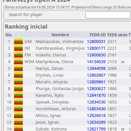
Última actualización18.08.2024 15:34:57, Propietario/Última carga: IO Baltru
Search for player
Ranking inicial
No.
Nombre
FIDE-ID
FIDE
sexo
T
1
GM
Malisauskas, Vidmantas
12800031
2311
2
IM
Dambrauskas, Virginijus
12800171
2221
3
FM
Viskelis, Darius
12800830
2161
4
WIM
Martynkova, Olena
14134039
2153
w
5
Nainys, Zanas
12844098
2066
6
Dijokas, Linas
12802867
1986
7
Muralis, Aloyzas
12809861
1921
8
Plunge, Gintautas Jurgis
12800627
1866
9
Kavalnis, Rytis
12841870
1859
10
Spevak, Dovydas
12834530
1853
11
Voroblievas, Arturas
12803430
1851
12
Milius, Ignas
12826618
1827
13
Jasas, Ignas
12834289
1823
14
Sukyte, Kotryna
12821799
1818
w