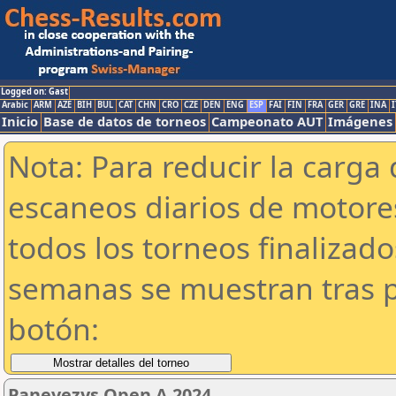
Logged on: Gast
Arabic
ARM
AZE
BIH
BUL
CAT
CHN
CRO
CZE
DEN
ENG
ESP
FAI
FIN
FRA
GER
GRE
INA
I
Inicio
Base de datos de torneos
Campeonato AUT
Imágenes
Nota: Para reducir la carga 
escaneos diarios de motor
todos los torneos finalizad
semanas se muestran tras p
botón:
Panevezys Open A 2024