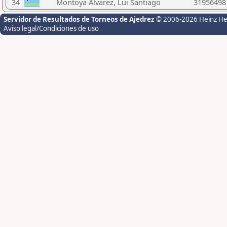
34
Montoya Alvarez, Lui Santiago
31956498
Servidor de Resultados de Torneos de Ajedrez
© 2006-2026 Heinz H
Aviso legal/Condiciones de uso