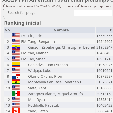
Última actualización21.07.2024 05:41:48, Propietario/Última carga: capchess
Search for player
Ranking inicial
No.
Nombre
ID
1
IM
Liu, Eric
16650666
2
FM
Tang, Benjamin
16545605
3
Garzon Zapatanga, Christopher Leonel
31958247
4
FM
Yan, Nathan
16430495
5
FM
Tao, Sihan
16931716
6
Cabiativa, Juan Esteban
31958075
7
Widjaja, Luke
16010621
8
Okuno Okuno, Rion
16978387
9
Montevilla Cahuasa, Jonathan I.
31375821
10
Slate, Kent
15180666
11
Zaragoza Alanis, Miguel Arnulfo
30613158
12
Min, Ryan
15853414
13
Kodihalli, Kaustubh
16403432
14
Yang, Lefan
30082461