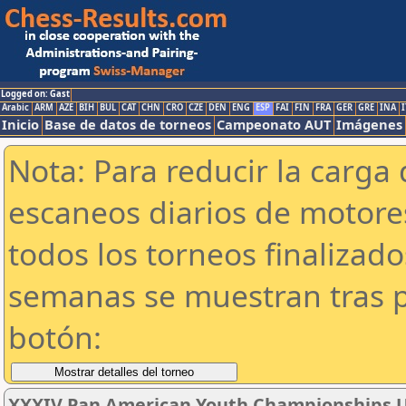
Logged on: Gast
Arabic
ARM
AZE
BIH
BUL
CAT
CHN
CRO
CZE
DEN
ENG
ESP
FAI
FIN
FRA
GER
GRE
INA
I
Inicio
Base de datos de torneos
Campeonato AUT
Imágenes
Nota: Para reducir la carga 
escaneos diarios de motor
todos los torneos finalizad
semanas se muestran tras p
botón:
XXXIV Pan American Youth Championships 