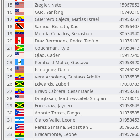
15
Ziegler, Nate
15967852
16
Guo, Yanfeng
16749316
17
Guerrero Cajeca, Matias Israel
31958251
18
Samuel Bisnath, Kael
31956407
19
Merida Ceballos, Sebastian
30574940
20
Diaz Bermudez, Pedro Teofilo
31376189
21
Couchman, Kyle
31958413
22
Qiao, Caden
15912240
23
Reinhard Moller, Gustavo
31958320
24
Ismagilov, Daniel
30746032
25
Vera Arboleda, Gustavo Adolfo
31376535
26
Edwards, Zuberi
17090783
27
Bravo Cabrera, Cesar Daniel
31958233
28
Dinglasan, Matthewcaleb Singian
15748615
29
Foreshaw, Jayden
31958643
30
Aponte Torres, Diego J.
31376585
31
Claros Valle, Leonel
31958453
32
Perez Santana, Sebastian D.
30786205
33
Bracamonte, Leonel
31957866