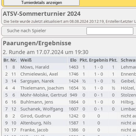
ATSV-Sommerturnier 2024
Die Seite wurde zuletzt aktualisiert am 08.08.2024 20:12:19, Ersteller/Letzte
Suche nach Spieler
Paarungen/Ergebnisse
2. Runde am 17.07.2024 um 19:30
Br.
Nr.
Weiß
Elo
Pkt.
Ergebnis
Pkt.
Schwa
1
8
Möws, Harald
1463
1
1 - 0
1
Lehman
2
11
Chmielewski, Axel
1746
1
1 - 0
1
Ennenba
3
14
Sargsyan, Narek
1424
½
1 - 0
½
Geibel
4
4
Thielemann, Joachim
1654
½
1 - 0
½
Hölzel
5
6
Mohr-Molske, Gertrud
949
0
0 - 1
0
Stolze
6
16
Buhlmann, Jens
1864
0
1 - 0
0
Hilbig,
7
12
Suchanek, Wolfgang
1607
0
0 - 1
0
Limbac
8
2
Girod, Gudrun
1242
0
0
nicht a
9
10
Altenburg, Nils
1587
1
0
nicht a
10
17
Franke, Jacob
1386
0
0
nicht a