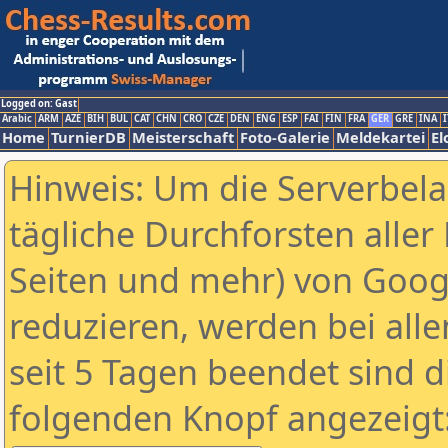
Logged on: Gast
Arabic
ARM
AZE
BIH
BUL
CAT
CHN
CRO
CZE
DEN
ENG
ESP
FAI
FIN
FRA
GER
GRE
INA
I
Home
TurnierDB
Meisterschaft
Foto-Galerie
Meldekartei
El
Hinweis: Um die Serverbel
tägliche Durchforsten aller 
Seiten und mehr) von Goog
reduzieren, werden bei alle
seit 5 Tagen beendet sind d
folgenden Knopf angezeigt