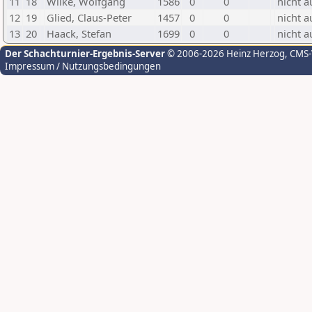
11
18
Wilke, Wolfgang
1586
0
0
nicht a
12
19
Glied, Claus-Peter
1457
0
0
nicht a
13
20
Haack, Stefan
1699
0
0
nicht a
Der Schachturnier-Ergebnis-Server
© 2006-2026 Heinz Herzog
, CMS
Impressum / Nutzungsbedingungen