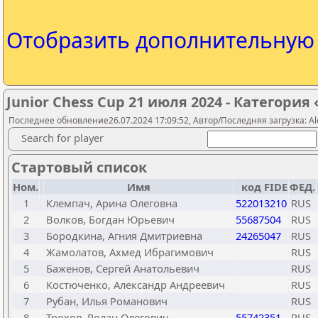
Отобразить дополнительну
Junior Chess Cup 21 июля 2024 - Категория «А
Последнее обновление26.07.2024 17:09:52, Автор/Последняя загрузка: Al
Search for player
Стартовый список
Ном.
Имя
код FIDE
ФЕД.
1
Клемпач, Арина Олеговна
522013210
RUS
2
Волков, Богдан Юрьевич
55687504
RUS
3
Бородкина, Агния Дмитриевна
24265047
RUS
4
Жамолатов, Ахмед Ибрагимович
RUS
5
Баженов, Сергей Анатольевич
RUS
6
Костюченко, Александр Андреевич
RUS
7
Рубан, Илья Романович
RUS
8
Трохов, Ролан Олегович
55742351
RUS