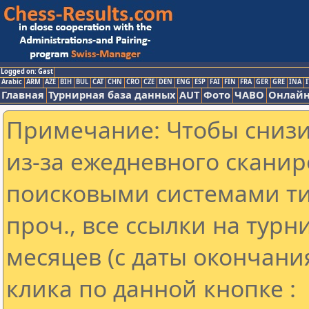
Logged on: Gast
Arabic
ARM
AZE
BIH
BUL
CAT
CHN
CRO
CZE
DEN
ENG
ESP
FAI
FIN
FRA
GER
GRE
INA
I
Главная
Турнирная база данных
AUT
Фото
ЧАВО
Онлайн
Примечание: Чтобы снизит
из-за ежедневного сканир
поисковыми системами ти
проч., все ссылки на тур
месяцев (с даты окончани
клика по данной кнопке :